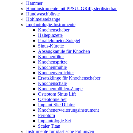
Hammer
Handinstrumente mit PPSU- GRiff, sterilisierbar
Handwaschbürste
Hohlmeisselzange
Implantologie-Instrumente
Knochenschaber
Haltepinzette
Parallelometer-Spiegel
Sinus-Kürette
Absaugkanüle für Knochen
Knochenfilter
Knochenspritze
Knochenmühle
Knochenverdichter
Ersatzklinge für Knochenschaber
Knochenschale
Knochenmühlen-Zange
Osteotom Sinus Lift
Osteotomie Set
Implant Site Dilator
Knochenerweiterungsinstrument
Periotom
Implantologie Set
Scaler Titan
Instrumente für plastische Füllungen