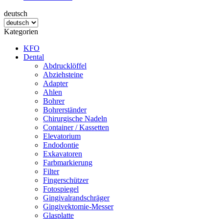
deutsch
Kategorien
KFO
Dental
Abdrucklöffel
Abziehsteine
Adapter
Ahlen
Bohrer
Bohrerständer
Chirurgische Nadeln
Container / Kassetten
Elevatorium
Endodontie
Exkavatoren
Farbmarkierung
Filter
Fingerschützer
Fotospiegel
Gingivalrandschräger
Gingivektomie-Messer
Glasplatte