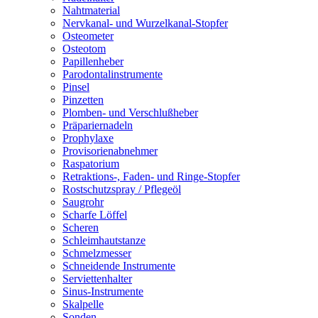
Nahtmaterial
Nervkanal- und Wurzelkanal-Stopfer
Osteometer
Osteotom
Papillenheber
Parodontalinstrumente
Pinsel
Pinzetten
Plomben- und Verschlußheber
Präpariernadeln
Prophylaxe
Provisorienabnehmer
Raspatorium
Retraktions-, Faden- und Ringe-Stopfer
Rostschutzspray / Pflegeöl
Saugrohr
Scharfe Löffel
Scheren
Schleimhautstanze
Schmelzmesser
Schneidende Instrumente
Serviettenhalter
Sinus-Instrumente
Skalpelle
Sonden