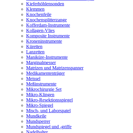
Kieferhöhlensonden
Klemmen
Knochenfeile
Knochensplitterzange
Kofferdam-Instrumente
Kollagen-Vlies
Komposite Instrumente
Kroneninstrumente
Küretten
Lanzetten
Maniküre-Instrumente
Marginalmesser
Matrizen und Matrizenspanner
Medikamententräger
Meissel
Meßinstrumente
Mikrochirurgie Set
Mikro-Klingen
Mikro-Resektionsspiegel
Mikro-Spiegel
Misch- und Laborspatel
Mundkeile
Mundsperrer
Mundspiegel und -griffe
Nadelhalter