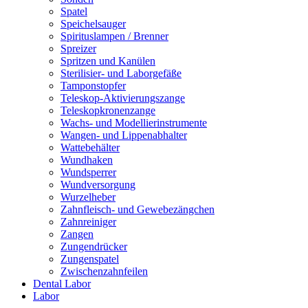
Spatel
Speichelsauger
Spirituslampen / Brenner
Spreizer
Spritzen und Kanülen
Sterilisier- und Laborgefäße
Tamponstopfer
Teleskop-Aktivierungszange
Teleskopkronenzange
Wachs- und Modellierinstrumente
Wangen- und Lippenabhalter
Wattebehälter
Wundhaken
Wundsperrer
Wundversorgung
Wurzelheber
Zahnfleisch- und Gewebezängchen
Zahnreiniger
Zangen
Zungendrücker
Zungenspatel
Zwischenzahnfeilen
Dental Labor
Labor