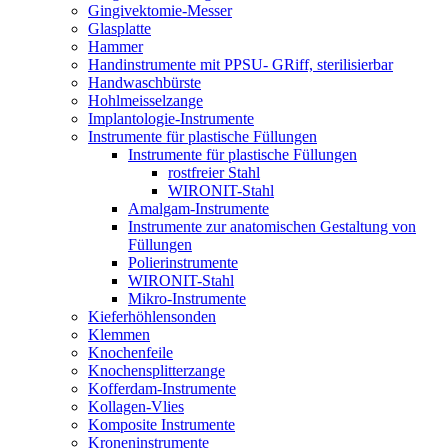
Gingivektomie-Messer
Glasplatte
Hammer
Handinstrumente mit PPSU- GRiff, sterilisierbar
Handwaschbürste
Hohlmeisselzange
Implantologie-Instrumente
Instrumente für plastische Füllungen
Instrumente für plastische Füllungen
rostfreier Stahl
WIRONIT-Stahl
Amalgam-Instrumente
Instrumente zur anatomischen Gestaltung von
Füllungen
Polierinstrumente
WIRONIT-Stahl
Mikro-Instrumente
Kieferhöhlensonden
Klemmen
Knochenfeile
Knochensplitterzange
Kofferdam-Instrumente
Kollagen-Vlies
Komposite Instrumente
Kroneninstrumente