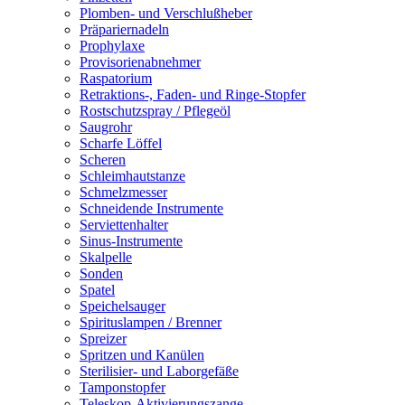
Plomben- und Verschlußheber
Präpariernadeln
Prophylaxe
Provisorienabnehmer
Raspatorium
Retraktions-, Faden- und Ringe-Stopfer
Rostschutzspray / Pflegeöl
Saugrohr
Scharfe Löffel
Scheren
Schleimhautstanze
Schmelzmesser
Schneidende Instrumente
Serviettenhalter
Sinus-Instrumente
Skalpelle
Sonden
Spatel
Speichelsauger
Spirituslampen / Brenner
Spreizer
Spritzen und Kanülen
Sterilisier- und Laborgefäße
Tamponstopfer
Teleskop-Aktivierungszange