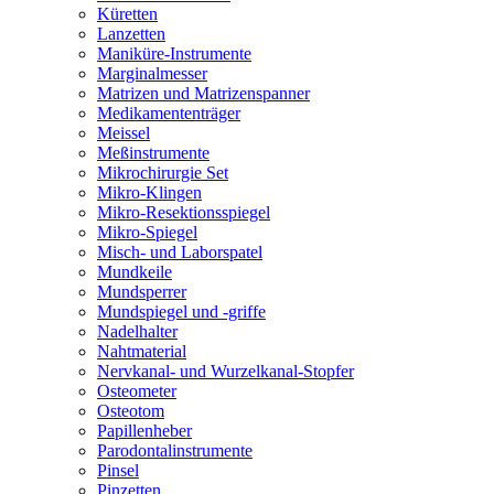
Küretten
Lanzetten
Maniküre-Instrumente
Marginalmesser
Matrizen und Matrizenspanner
Medikamententräger
Meissel
Meßinstrumente
Mikrochirurgie Set
Mikro-Klingen
Mikro-Resektionsspiegel
Mikro-Spiegel
Misch- und Laborspatel
Mundkeile
Mundsperrer
Mundspiegel und -griffe
Nadelhalter
Nahtmaterial
Nervkanal- und Wurzelkanal-Stopfer
Osteometer
Osteotom
Papillenheber
Parodontalinstrumente
Pinsel
Pinzetten