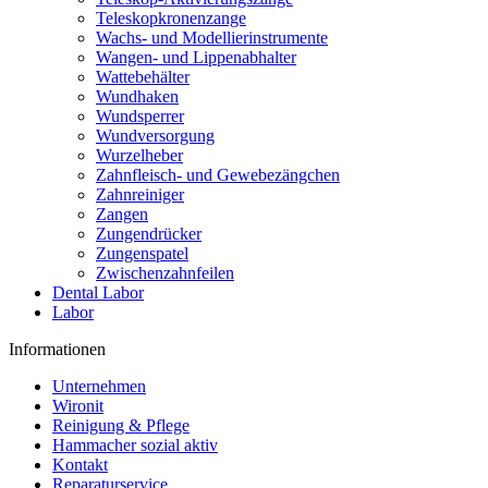
Teleskopkronenzange
Wachs- und Modellierinstrumente
Wangen- und Lippenabhalter
Wattebehälter
Wundhaken
Wundsperrer
Wundversorgung
Wurzelheber
Zahnfleisch- und Gewebezängchen
Zahnreiniger
Zangen
Zungendrücker
Zungenspatel
Zwischenzahnfeilen
Dental Labor
Labor
Informationen
Unternehmen
Wironit
Reinigung & Pflege
Hammacher sozial aktiv
Kontakt
Reparaturservice