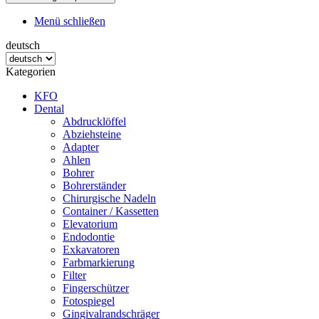
Menü schließen
deutsch
Kategorien
KFO
Dental
Abdrucklöffel
Abziehsteine
Adapter
Ahlen
Bohrer
Bohrerständer
Chirurgische Nadeln
Container / Kassetten
Elevatorium
Endodontie
Exkavatoren
Farbmarkierung
Filter
Fingerschützer
Fotospiegel
Gingivalrandschräger