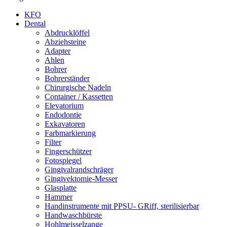
KFO
Dental
Abdrucklöffel
Abziehsteine
Adapter
Ahlen
Bohrer
Bohrerständer
Chirurgische Nadeln
Container / Kassetten
Elevatorium
Endodontie
Exkavatoren
Farbmarkierung
Filter
Fingerschützer
Fotospiegel
Gingivalrandschräger
Gingivektomie-Messer
Glasplatte
Hammer
Handinstrumente mit PPSU- GRiff, sterilisierbar
Handwaschbürste
Hohlmeisselzange