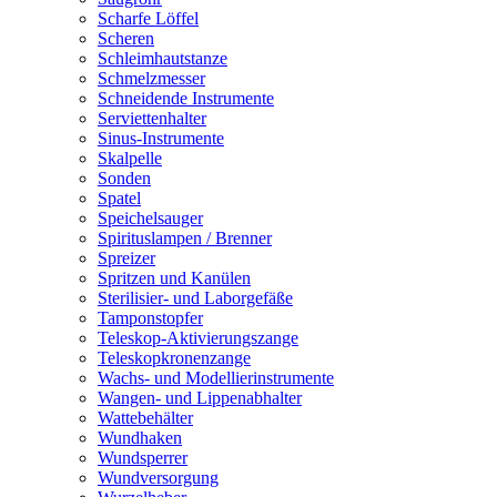
Scharfe Löffel
Scheren
Schleimhautstanze
Schmelzmesser
Schneidende Instrumente
Serviettenhalter
Sinus-Instrumente
Skalpelle
Sonden
Spatel
Speichelsauger
Spirituslampen / Brenner
Spreizer
Spritzen und Kanülen
Sterilisier- und Laborgefäße
Tamponstopfer
Teleskop-Aktivierungszange
Teleskopkronenzange
Wachs- und Modellierinstrumente
Wangen- und Lippenabhalter
Wattebehälter
Wundhaken
Wundsperrer
Wundversorgung