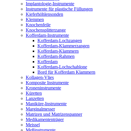
Implantologie-Instrumente
Instrumente für plastische Füllungen
Kieferhöhlensonden
Klemmen
Knochenfeile
Knochensplitterzange
Kofferdam-Instrumente
Kofferdam-Lochzangen
Kofferdam-Klammerzangen
Kofferdam-Klammern
Kofferdam-Rahmen
Kofferdam
Kofferdam-Lochschablone
Bord für Kofferdam Klammern
Kollagen-Vlies
Komposite Instrumente
Kroneninstrumente
Küretten
Lanzetten
Maniküre-Instrumente
Marginalmesser
Matrizen und Matrizenspanner
Medikamententräger
Meissel
Meßinstrumente