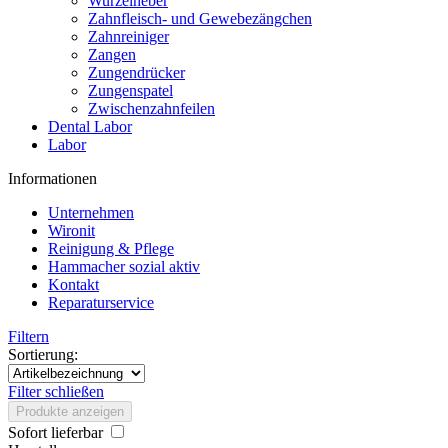
Wurzelheber
Zahnfleisch- und Gewebezängchen
Zahnreiniger
Zangen
Zungendrücker
Zungenspatel
Zwischenzahnfeilen
Dental Labor
Labor
Informationen
Unternehmen
Wironit
Reinigung & Pflege
Hammacher sozial aktiv
Kontakt
Reparaturservice
Filtern
Sortierung:
Filter schließen
Produkte anzeigen
Sofort lieferbar