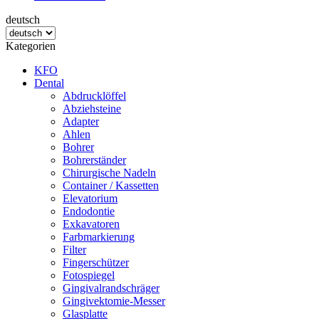
deutsch
Kategorien
KFO
Dental
Abdrucklöffel
Abziehsteine
Adapter
Ahlen
Bohrer
Bohrerständer
Chirurgische Nadeln
Container / Kassetten
Elevatorium
Endodontie
Exkavatoren
Farbmarkierung
Filter
Fingerschützer
Fotospiegel
Gingivalrandschräger
Gingivektomie-Messer
Glasplatte