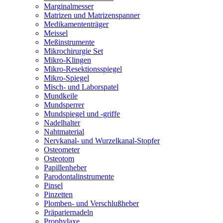
Marginalmesser
Matrizen und Matrizenspanner
Medikamententräger
Meissel
Meßinstrumente
Mikrochirurgie Set
Mikro-Klingen
Mikro-Resektionsspiegel
Mikro-Spiegel
Misch- und Laborspatel
Mundkeile
Mundsperrer
Mundspiegel und -griffe
Nadelhalter
Nahtmaterial
Nervkanal- und Wurzelkanal-Stopfer
Osteometer
Osteotom
Papillenheber
Parodontalinstrumente
Pinsel
Pinzetten
Plomben- und Verschlußheber
Präpariernadeln
Prophylaxe