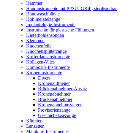
Hammer
Handinstrumente mit PPSU- GRiff, sterilisierbar
Handwaschbürste
Hohlmeisselzange
Implantologie-Instrumente
Instrumente für plastische Füllungen
Kieferhöhlensonden
Klemmen
Knochenfeile
Knochensplitterzange
Kofferdam-Instrumente
Kollagen-Vlies
Komposite Instrumente
Kroneninstrumente
Divers
Kronenaufbieger
Brückenabnehmer-Ansatz
Kronenabnehmer
Brückenabnehmer
Kronenabnehmezangen
Provisorienzange
Geschiebelösezange
Küretten
Lanzetten
Maniküre-Instrumente