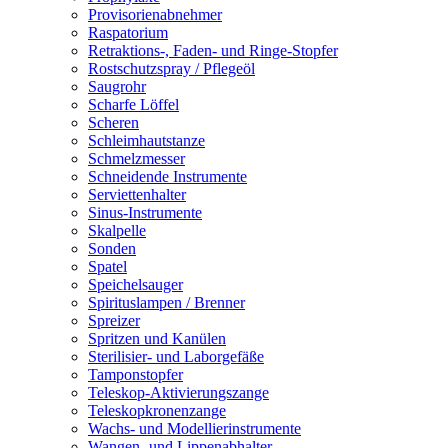
Provisorienabnehmer
Raspatorium
Retraktions-, Faden- und Ringe-Stopfer
Rostschutzspray / Pflegeöl
Saugrohr
Scharfe Löffel
Scheren
Schleimhautstanze
Schmelzmesser
Schneidende Instrumente
Serviettenhalter
Sinus-Instrumente
Skalpelle
Sonden
Spatel
Speichelsauger
Spirituslampen / Brenner
Spreizer
Spritzen und Kanülen
Sterilisier- und Laborgefäße
Tamponstopfer
Teleskop-Aktivierungszange
Teleskopkronenzange
Wachs- und Modellierinstrumente
Wangen- und Lippenabhalter