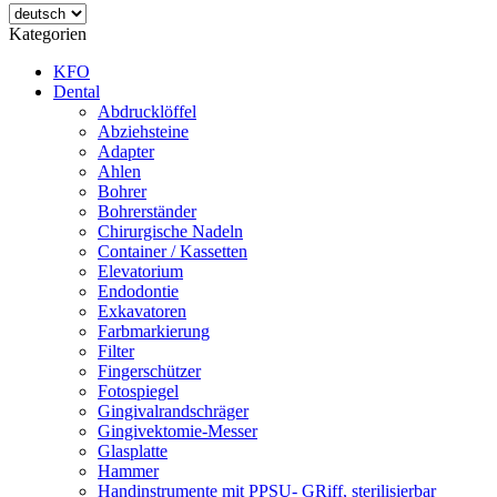
Kategorien
KFO
Dental
Abdrucklöffel
Abziehsteine
Adapter
Ahlen
Bohrer
Bohrerständer
Chirurgische Nadeln
Container / Kassetten
Elevatorium
Endodontie
Exkavatoren
Farbmarkierung
Filter
Fingerschützer
Fotospiegel
Gingivalrandschräger
Gingivektomie-Messer
Glasplatte
Hammer
Handinstrumente mit PPSU- GRiff, sterilisierbar