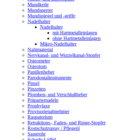
Mundkeile
Mundsperrer
Mundspiegel und -griffe
Nadelhalter
Nadelhalter
mit Hartmetalleinlagen
ohne Hartmetalleinlagen
Mikro-Nadelhalter
Nahtmaterial
Nervkanal- und Wurzelkanal-Stopfer
Osteometer
Osteotom
Papillenheber
Parodontalinstrumente
Pinsel
Pinzetten
Plomben- und Verschlußheber
Präpariernadeln
Prophylaxe
Provisorienabnehmer
Raspatorium
Retraktions-, Faden- und Ringe-Stopfer
Rostschutzspray / Pflegeöl
Saugrohr
Scharfe Löffel