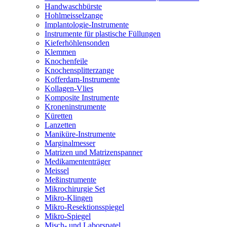
Handwaschbürste
Hohlmeisselzange
Implantologie-Instrumente
Instrumente für plastische Füllungen
Kieferhöhlensonden
Klemmen
Knochenfeile
Knochensplitterzange
Kofferdam-Instrumente
Kollagen-Vlies
Komposite Instrumente
Kroneninstrumente
Küretten
Lanzetten
Maniküre-Instrumente
Marginalmesser
Matrizen und Matrizenspanner
Medikamententräger
Meissel
Meßinstrumente
Mikrochirurgie Set
Mikro-Klingen
Mikro-Resektionsspiegel
Mikro-Spiegel
Misch- und Laborspatel