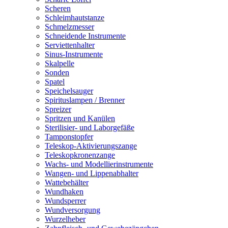
Scheren
Schleimhautstanze
Schmelzmesser
Schneidende Instrumente
Serviettenhalter
Sinus-Instrumente
Skalpelle
Sonden
Spatel
Speichelsauger
Spirituslampen / Brenner
Spreizer
Spritzen und Kanülen
Sterilisier- und Laborgefäße
Tamponstopfer
Teleskop-Aktivierungszange
Teleskopkronenzange
Wachs- und Modellierinstrumente
Wangen- und Lippenabhalter
Wattebehälter
Wundhaken
Wundsperrer
Wundversorgung
Wurzelheber