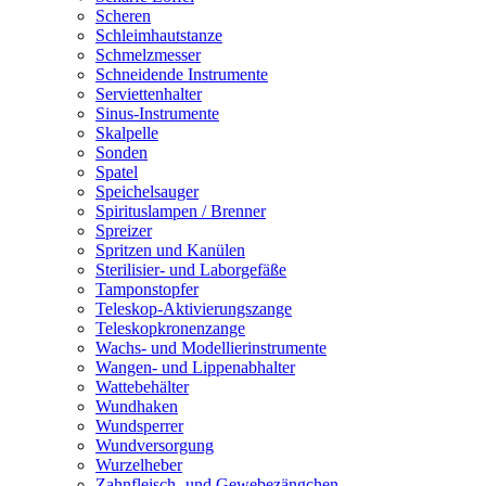
Scheren
Schleimhautstanze
Schmelzmesser
Schneidende Instrumente
Serviettenhalter
Sinus-Instrumente
Skalpelle
Sonden
Spatel
Speichelsauger
Spirituslampen / Brenner
Spreizer
Spritzen und Kanülen
Sterilisier- und Laborgefäße
Tamponstopfer
Teleskop-Aktivierungszange
Teleskopkronenzange
Wachs- und Modellierinstrumente
Wangen- und Lippenabhalter
Wattebehälter
Wundhaken
Wundsperrer
Wundversorgung
Wurzelheber
Zahnfleisch- und Gewebezängchen