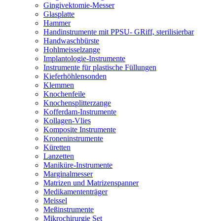
Gingivektomie-Messer
Glasplatte
Hammer
Handinstrumente mit PPSU- GRiff, sterilisierbar
Handwaschbürste
Hohlmeisselzange
Implantologie-Instrumente
Instrumente für plastische Füllungen
Kieferhöhlensonden
Klemmen
Knochenfeile
Knochensplitterzange
Kofferdam-Instrumente
Kollagen-Vlies
Komposite Instrumente
Kroneninstrumente
Küretten
Lanzetten
Maniküre-Instrumente
Marginalmesser
Matrizen und Matrizenspanner
Medikamententräger
Meissel
Meßinstrumente
Mikrochirurgie Set