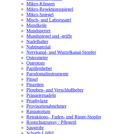
Mikro-Klingen
Mikro-Resektionsspiegel
Mikro-Spiegel
Misch- und Laborspatel
Mundkeile
Mundsperrer
Mundspiegel und -griffe
Nadelhalter
Nahtmaterial
Nervkanal- und Wurzelkanal-Stopfer
Osteometer
Osteotom
Papillenheber
Parodontalinstrumente
Pinsel
Pinzetten
Plomben- und Verschlußheber
Präpariernadeln
Prophylaxe
Provisorienabnehmer
Raspatorium
Retraktions-, Faden- und Ringe-Stopfer
Rostschutzspray / Pflegeöl
Saugrohr
Scharfe Löffel