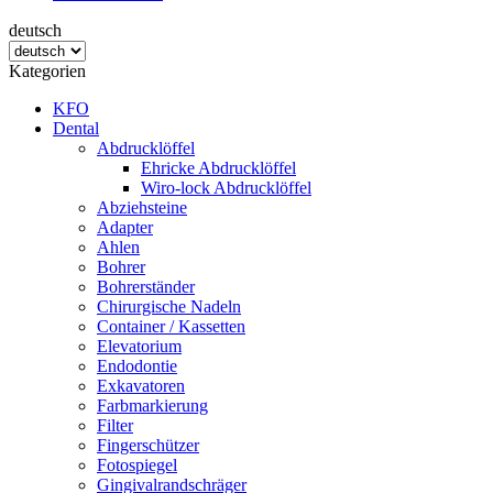
deutsch
Kategorien
KFO
Dental
Abdrucklöffel
Ehricke Abdrucklöffel
Wiro-lock Abdrucklöffel
Abziehsteine
Adapter
Ahlen
Bohrer
Bohrerständer
Chirurgische Nadeln
Container / Kassetten
Elevatorium
Endodontie
Exkavatoren
Farbmarkierung
Filter
Fingerschützer
Fotospiegel
Gingivalrandschräger