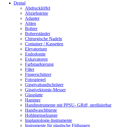
Dental
Abdrucklöffel
Abziehsteine
Adapter
Ahlen
Bohrer
Bohrerständer
Chirurgische Nadeln
Container / Kassetten
Elevatorium
Endodontie
Exkavatoren
Farbmarkierung
Filter
Fingerschützer
Fotospiegel
Gingivalrandschräger
Gingivektomie-Messer
Glasplatte
Hammer
Handinstrumente mit PPSU- GRiff, sterilisierbar
Handwaschbürste
Hohlmeisselzange
Implantologie-Instrumente
Instrumente für plastische Füllungen