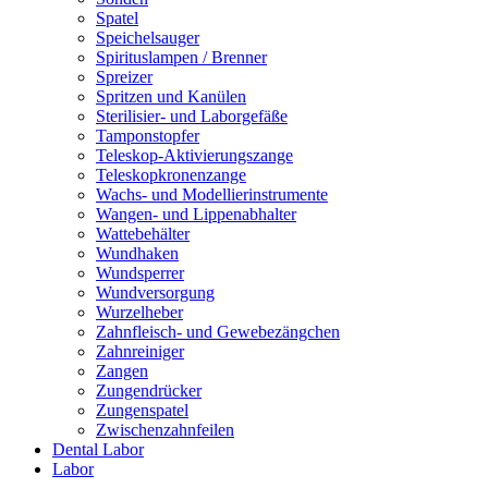
Spatel
Speichelsauger
Spirituslampen / Brenner
Spreizer
Spritzen und Kanülen
Sterilisier- und Laborgefäße
Tamponstopfer
Teleskop-Aktivierungszange
Teleskopkronenzange
Wachs- und Modellierinstrumente
Wangen- und Lippenabhalter
Wattebehälter
Wundhaken
Wundsperrer
Wundversorgung
Wurzelheber
Zahnfleisch- und Gewebezängchen
Zahnreiniger
Zangen
Zungendrücker
Zungenspatel
Zwischenzahnfeilen
Dental Labor
Labor