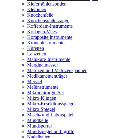
Kieferhöhlensonden
Klemmen
Knochenfeile
Knochensplitterzange
Kofferdam-Instrumente
Kollagen-Vlies
Komposite Instrumente
Kroneninstrumente
Küretten
Lanzetten
Maniküre-Instrumente
Marginalmesser
Matrizen und Matrizenspanner
Medikamententräger
Meissel
Meßinstrumente
Mikrochirurgie Set
Mikro-Klingen
Mikro-Resektionsspiegel
Mikro-Spiegel
Misch- und Laborspatel
Mundkeile
Mundsperrer
Mundspiegel und -griffe
Nadelhalter