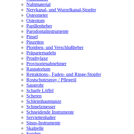
Nahtmaterial
Nervkanal- und Wurzelkanal-Stopfer
Osteometer
Osteotom
Papillenheber
Parodontalinstrumente
Pinsel
Pinzetten
Plomben- und Verschlußheber
Präpariernadeln
Prophylaxe
Provisorienabnehmer
Raspatorium
Retraktions-, Faden- und Ringe-Stopfer
Rostschutzspray / Pflegeöl
Saugrohr
Scharfe Löffel
Scheren
Schleimhautstanze
Schmelzmesser
Schneidende Instrumente
Serviettenhalter
Sinus-Instrumente
Skalpelle
Sonden