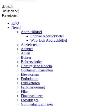
deutsch
Kategorien
KFO
Dental
Abdrucklöffel
Ehricke Abdrucklöffel
Wiro-lock Abdrucklöffel
Abziehsteine
Adapter
Ahlen
Bohrer
Bohrerständer
Chirurgische Nadeln
Container / Kassetten
Elevatorium
Endodontie
Exkavatoren
Farbmarkierung
Filter
Fingerschützer
Fotospiegel
Gingivalrandschräger