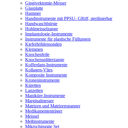
Gingivektomie-Messer
Glasplatte
Hammer
Handinstrumente mit PPSU- GRiff, sterilisierbar
Handwaschbürste
Hohlmeisselzange
Implantologie-Instrumente
Instrumente für plastische Füllungen
Kieferhöhlensonden
Klemmen
Knochenfeile
Knochensplitterzange
Kofferdam-Instrumente
Kollagen-Vlies
Komposite Instrumente
Kroneninstrumente
Küretten
Lanzetten
Maniküre-Instrumente
Marginalmesser
Matrizen und Matrizenspanner
Medikamententräger
Meissel
Meßinstrumente
Mikrochirurgie Set