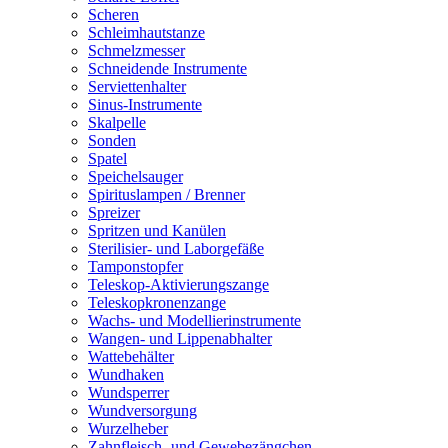
Scheren
Schleimhautstanze
Schmelzmesser
Schneidende Instrumente
Serviettenhalter
Sinus-Instrumente
Skalpelle
Sonden
Spatel
Speichelsauger
Spirituslampen / Brenner
Spreizer
Spritzen und Kanülen
Sterilisier- und Laborgefäße
Tamponstopfer
Teleskop-Aktivierungszange
Teleskopkronenzange
Wachs- und Modellierinstrumente
Wangen- und Lippenabhalter
Wattebehälter
Wundhaken
Wundsperrer
Wundversorgung
Wurzelheber
Zahnfleisch- und Gewebezängchen