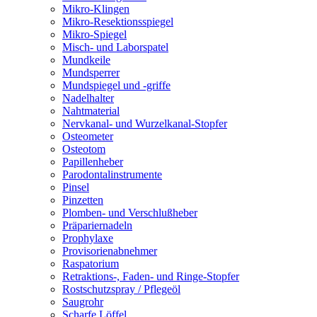
Mikro-Klingen
Mikro-Resektionsspiegel
Mikro-Spiegel
Misch- und Laborspatel
Mundkeile
Mundsperrer
Mundspiegel und -griffe
Nadelhalter
Nahtmaterial
Nervkanal- und Wurzelkanal-Stopfer
Osteometer
Osteotom
Papillenheber
Parodontalinstrumente
Pinsel
Pinzetten
Plomben- und Verschlußheber
Präpariernadeln
Prophylaxe
Provisorienabnehmer
Raspatorium
Retraktions-, Faden- und Ringe-Stopfer
Rostschutzspray / Pflegeöl
Saugrohr
Scharfe Löffel