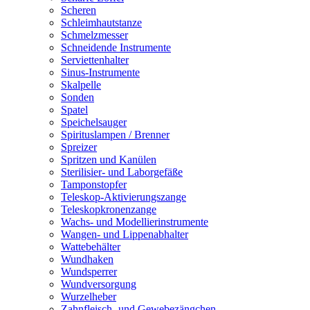
Scheren
Schleimhautstanze
Schmelzmesser
Schneidende Instrumente
Serviettenhalter
Sinus-Instrumente
Skalpelle
Sonden
Spatel
Speichelsauger
Spirituslampen / Brenner
Spreizer
Spritzen und Kanülen
Sterilisier- und Laborgefäße
Tamponstopfer
Teleskop-Aktivierungszange
Teleskopkronenzange
Wachs- und Modellierinstrumente
Wangen- und Lippenabhalter
Wattebehälter
Wundhaken
Wundsperrer
Wundversorgung
Wurzelheber
Zahnfleisch- und Gewebezängchen