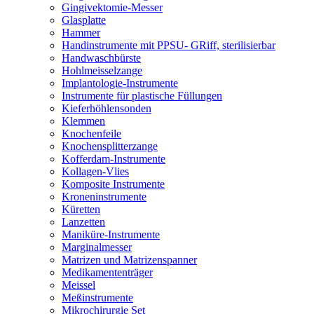
Gingivektomie-Messer
Glasplatte
Hammer
Handinstrumente mit PPSU- GRiff, sterilisierbar
Handwaschbürste
Hohlmeisselzange
Implantologie-Instrumente
Instrumente für plastische Füllungen
Kieferhöhlensonden
Klemmen
Knochenfeile
Knochensplitterzange
Kofferdam-Instrumente
Kollagen-Vlies
Komposite Instrumente
Kroneninstrumente
Küretten
Lanzetten
Maniküre-Instrumente
Marginalmesser
Matrizen und Matrizenspanner
Medikamententräger
Meissel
Meßinstrumente
Mikrochirurgie Set