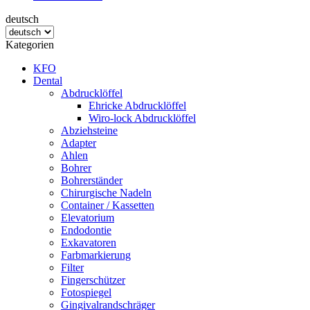
deutsch
Kategorien
KFO
Dental
Abdrucklöffel
Ehricke Abdrucklöffel
Wiro-lock Abdrucklöffel
Abziehsteine
Adapter
Ahlen
Bohrer
Bohrerständer
Chirurgische Nadeln
Container / Kassetten
Elevatorium
Endodontie
Exkavatoren
Farbmarkierung
Filter
Fingerschützer
Fotospiegel
Gingivalrandschräger