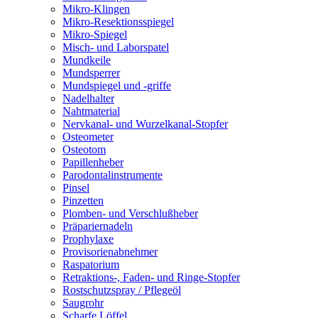
Mikro-Klingen
Mikro-Resektionsspiegel
Mikro-Spiegel
Misch- und Laborspatel
Mundkeile
Mundsperrer
Mundspiegel und -griffe
Nadelhalter
Nahtmaterial
Nervkanal- und Wurzelkanal-Stopfer
Osteometer
Osteotom
Papillenheber
Parodontalinstrumente
Pinsel
Pinzetten
Plomben- und Verschlußheber
Präpariernadeln
Prophylaxe
Provisorienabnehmer
Raspatorium
Retraktions-, Faden- und Ringe-Stopfer
Rostschutzspray / Pflegeöl
Saugrohr
Scharfe Löffel