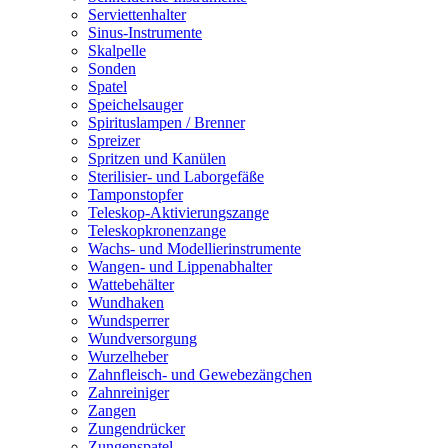
Serviettenhalter
Sinus-Instrumente
Skalpelle
Sonden
Spatel
Speichelsauger
Spirituslampen / Brenner
Spreizer
Spritzen und Kanülen
Sterilisier- und Laborgefäße
Tamponstopfer
Teleskop-Aktivierungszange
Teleskopkronenzange
Wachs- und Modellierinstrumente
Wangen- und Lippenabhalter
Wattebehälter
Wundhaken
Wundsperrer
Wundversorgung
Wurzelheber
Zahnfleisch- und Gewebezängchen
Zahnreiniger
Zangen
Zungendrücker
Zungenspatel