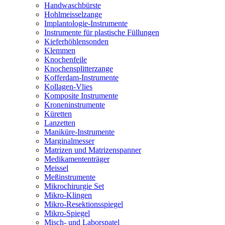
Handwaschbürste
Hohlmeisselzange
Implantologie-Instrumente
Instrumente für plastische Füllungen
Kieferhöhlensonden
Klemmen
Knochenfeile
Knochensplitterzange
Kofferdam-Instrumente
Kollagen-Vlies
Komposite Instrumente
Kroneninstrumente
Küretten
Lanzetten
Maniküre-Instrumente
Marginalmesser
Matrizen und Matrizenspanner
Medikamententräger
Meissel
Meßinstrumente
Mikrochirurgie Set
Mikro-Klingen
Mikro-Resektionsspiegel
Mikro-Spiegel
Misch- und Laborspatel