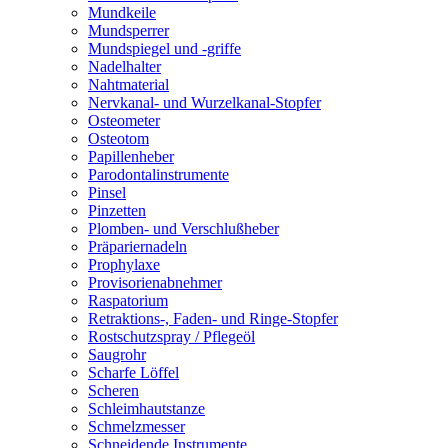
Mundkeile
Mundsperrer
Mundspiegel und -griffe
Nadelhalter
Nahtmaterial
Nervkanal- und Wurzelkanal-Stopfer
Osteometer
Osteotom
Papillenheber
Parodontalinstrumente
Pinsel
Pinzetten
Plomben- und Verschlußheber
Präpariernadeln
Prophylaxe
Provisorienabnehmer
Raspatorium
Retraktions-, Faden- und Ringe-Stopfer
Rostschutzspray / Pflegeöl
Saugrohr
Scharfe Löffel
Scheren
Schleimhautstanze
Schmelzmesser
Schneidende Instrumente