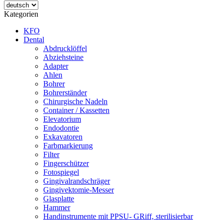
Kategorien
KFO
Dental
Abdrucklöffel
Abziehsteine
Adapter
Ahlen
Bohrer
Bohrerständer
Chirurgische Nadeln
Container / Kassetten
Elevatorium
Endodontie
Exkavatoren
Farbmarkierung
Filter
Fingerschützer
Fotospiegel
Gingivalrandschräger
Gingivektomie-Messer
Glasplatte
Hammer
Handinstrumente mit PPSU- GRiff, sterilisierbar