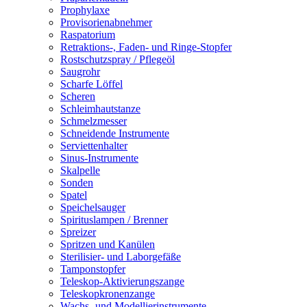
Prophylaxe
Provisorienabnehmer
Raspatorium
Retraktions-, Faden- und Ringe-Stopfer
Rostschutzspray / Pflegeöl
Saugrohr
Scharfe Löffel
Scheren
Schleimhautstanze
Schmelzmesser
Schneidende Instrumente
Serviettenhalter
Sinus-Instrumente
Skalpelle
Sonden
Spatel
Speichelsauger
Spirituslampen / Brenner
Spreizer
Spritzen und Kanülen
Sterilisier- und Laborgefäße
Tamponstopfer
Teleskop-Aktivierungszange
Teleskopkronenzange
Wachs- und Modellierinstrumente