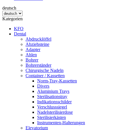
deutsch
Kategorien
KFO
Dental
Abdrucklöffel
Abziehsteine
Adapter
Ahlen
Bohrer
Bohrerständer
Chirurgische Nadeln
Container / Kassetten
Norm-Tray-Kassetten
Divers
Aluminium Trays
Sterilisationstray
Indikationsschilder
Verschlusssiegel
Nadelsterilisierdose
Sterilisierkästen
Instrumenten-Halterungen
Elevatorium