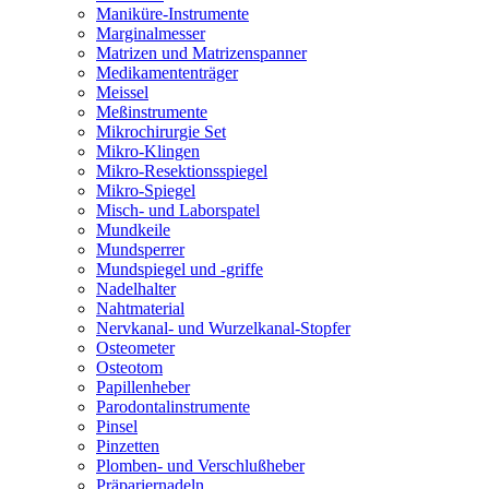
Maniküre-Instrumente
Marginalmesser
Matrizen und Matrizenspanner
Medikamententräger
Meissel
Meßinstrumente
Mikrochirurgie Set
Mikro-Klingen
Mikro-Resektionsspiegel
Mikro-Spiegel
Misch- und Laborspatel
Mundkeile
Mundsperrer
Mundspiegel und -griffe
Nadelhalter
Nahtmaterial
Nervkanal- und Wurzelkanal-Stopfer
Osteometer
Osteotom
Papillenheber
Parodontalinstrumente
Pinsel
Pinzetten
Plomben- und Verschlußheber
Präpariernadeln