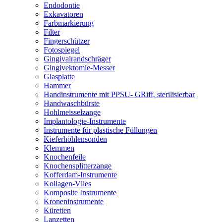
Endodontie
Exkavatoren
Farbmarkierung
Filter
Fingerschützer
Fotospiegel
Gingivalrandschräger
Gingivektomie-Messer
Glasplatte
Hammer
Handinstrumente mit PPSU- GRiff, sterilisierbar
Handwaschbürste
Hohlmeisselzange
Implantologie-Instrumente
Instrumente für plastische Füllungen
Kieferhöhlensonden
Klemmen
Knochenfeile
Knochensplitterzange
Kofferdam-Instrumente
Kollagen-Vlies
Komposite Instrumente
Kroneninstrumente
Küretten
Lanzetten