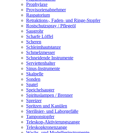
Prophylaxe
Provisorienabnehmer
Raspatorium
Retraktions-, Faden- und Ringe-Stopfer
Rostschutzspray / Pflegeöl
Saugrohr
Scharfe Löffel
Scheren
Schleimhautstanze
Schmelzmesser
Schneidende Instrumente
Serviettenhalter
Sinus-Instrumente
Skalpelle
Sonden
Spatel
Speichelsauger
Spirituslampen / Brenner
Spreizer
Spritzen und Kanülen
Sterilisier- und Laborgefäße
Tamponstopfer
Teleskop-Aktivierungszange
Teleskopkronenzange
Wachs- und Modellierinstrumente