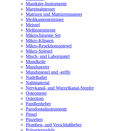
Maniküre-Instrumente
Marginalmesser
Matrizen und Matrizenspanner
Medikamententräger
Meissel
Meßinstrumente
Mikrochirurgie Set
Mikro-Klingen
Mikro-Resektionsspiegel
Mikro-Spiegel
Misch- und Laborspatel
Mundkeile
Mundsperrer
Mundspiegel und -griffe
Nadelhalter
Nahtmaterial
Nervkanal- und Wurzelkanal-Stopfer
Osteometer
Osteotom
Papillenheber
Parodontalinstrumente
Pinsel
Pinzetten
Plomben- und Verschlußheber
Präpariernadeln