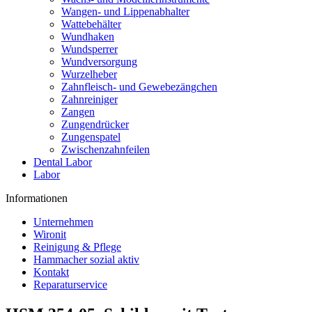
Wangen- und Lippenabhalter
Wattebehälter
Wundhaken
Wundsperrer
Wundversorgung
Wurzelheber
Zahnfleisch- und Gewebezängchen
Zahnreiniger
Zangen
Zungendrücker
Zungenspatel
Zwischenzahnfeilen
Dental Labor
Labor
Informationen
Unternehmen
Wironit
Reinigung & Pflege
Hammacher sozial aktiv
Kontakt
Reparaturservice