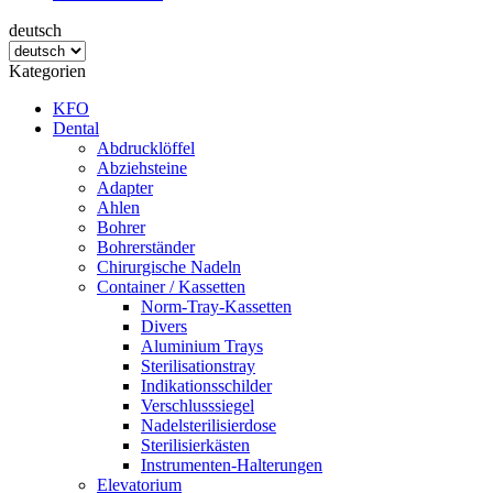
deutsch
Kategorien
KFO
Dental
Abdrucklöffel
Abziehsteine
Adapter
Ahlen
Bohrer
Bohrerständer
Chirurgische Nadeln
Container / Kassetten
Norm-Tray-Kassetten
Divers
Aluminium Trays
Sterilisationstray
Indikationsschilder
Verschlusssiegel
Nadelsterilisierdose
Sterilisierkästen
Instrumenten-Halterungen
Elevatorium