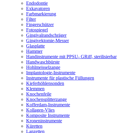
Endodontie
Exkavatoren
Farbmarkierung
Filter
Fingerschützer
Fotospiegel
Gingivalrandschräger
Gingivektomie-Messer
Glasplatte
Hammer
Handinstrumente mit PPSU- GRiff, sterilisierbar
Handwaschbürste
Hohlmeisselzange
Implantologie-Instrumente
Instrumente für plastische Füllungen
Kieferhöhlensonden
Klemmen
Knochenfeile
Knochensplitterzange
Kofferdam-Instrumente
Kollagen-Vlies
Komposite Instrumente
Kroneninstrumente
Küretten
Lanzetten