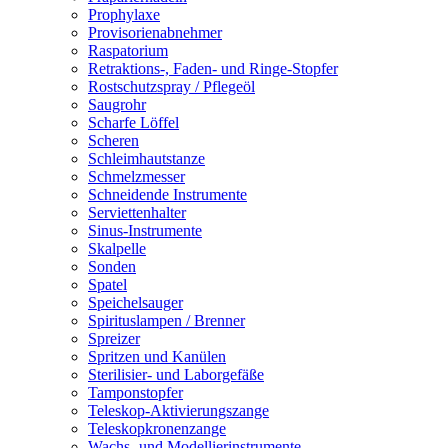
Prophylaxe
Provisorienabnehmer
Raspatorium
Retraktions-, Faden- und Ringe-Stopfer
Rostschutzspray / Pflegeöl
Saugrohr
Scharfe Löffel
Scheren
Schleimhautstanze
Schmelzmesser
Schneidende Instrumente
Serviettenhalter
Sinus-Instrumente
Skalpelle
Sonden
Spatel
Speichelsauger
Spirituslampen / Brenner
Spreizer
Spritzen und Kanülen
Sterilisier- und Laborgefäße
Tamponstopfer
Teleskop-Aktivierungszange
Teleskopkronenzange
Wachs- und Modellierinstrumente