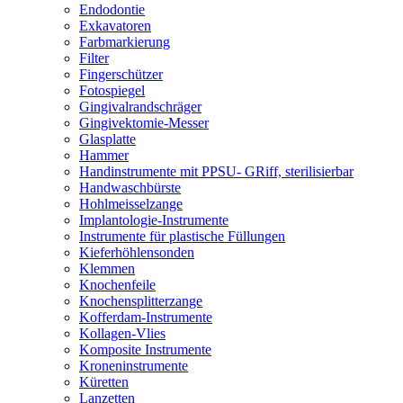
Endodontie
Exkavatoren
Farbmarkierung
Filter
Fingerschützer
Fotospiegel
Gingivalrandschräger
Gingivektomie-Messer
Glasplatte
Hammer
Handinstrumente mit PPSU- GRiff, sterilisierbar
Handwaschbürste
Hohlmeisselzange
Implantologie-Instrumente
Instrumente für plastische Füllungen
Kieferhöhlensonden
Klemmen
Knochenfeile
Knochensplitterzange
Kofferdam-Instrumente
Kollagen-Vlies
Komposite Instrumente
Kroneninstrumente
Küretten
Lanzetten