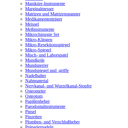
Maniküre-Instrumente
Marginalmesser
Matrizen und Matrizenspanner
Medikamententräger
Meissel
Meßinstrumente
Mikrochirurgie Set
Mikro-Klingen
Mikro-Resektionsspiegel
Mikro-Spiegel
Misch- und Laborspatel
Mundkeile
Mundsperrer
Mundspiegel und -griffe
Nadelhalter
Nahtmaterial
Nervkanal- und Wurzelkanal-Stopfer
Osteometer
Osteotom
Papillenheber
Parodontalinstrumente
Pinsel
Pinzetten
Plomben- und Verschlußheber
Präpariernadeln