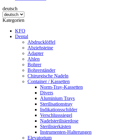
deutsch
Kategorien
KFO
Dental
Abdrucklöffel
Abziehsteine
Adapter
Ahlen
Bohrer
Bohrerständer
Chirurgische Nadeln
Container / Kassetten
Norm-Tray-Kassetten
Divers
Aluminium Trays
Sterilisationstray
Indikationsschilder
Verschlusssiegel
Nadelsterilisierdose
Sterilisierkästen
Instrumenten-Halterungen
Elevatorium