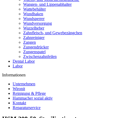
Wangen- und Lippenabhalter
Wattebehälter
Wundhaken
Wundsperrer
Wundversorgung
Wurzelheber
Zahnfleisch- und Gewebezängchen
Zahnreiniger
Zangen
Zungendrücker
Zungenspatel
Zwischenzahnfeilen
Dental Labor
Labor
Informationen
Unternehmen
Wironit
Reinigung & Pflege
Hammacher sozial aktiv
Kontakt
Reparaturservice