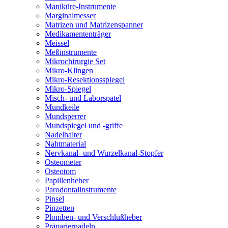
Maniküre-Instrumente
Marginalmesser
Matrizen und Matrizenspanner
Medikamententräger
Meissel
Meßinstrumente
Mikrochirurgie Set
Mikro-Klingen
Mikro-Resektionsspiegel
Mikro-Spiegel
Misch- und Laborspatel
Mundkeile
Mundsperrer
Mundspiegel und -griffe
Nadelhalter
Nahtmaterial
Nervkanal- und Wurzelkanal-Stopfer
Osteometer
Osteotom
Papillenheber
Parodontalinstrumente
Pinsel
Pinzetten
Plomben- und Verschlußheber
Präpariernadeln