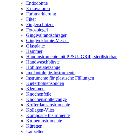
Endodontie
Exkavatoren
Farbmarkierung
Filter
Fingerschützer
Fotospiegel
Gingivalrandschräger
Gingivektomie-Messer
Glasplatte
Hammer
Handinstrumente mit PPSU- GRiff, sterilisierbar
Handwaschbürste
Hohlmeisselzange
Implantologie-Instrumente
Instrumente für plastische Füllungen
Kieferhöhlensonden
Klemmen
Knochenfeile
Knochensplitterzange
Kofferdam-Instrumente
Kollagen-Vlies
Komposite Instrumente
Kroneninstrumente
Küretten
Lanzetten