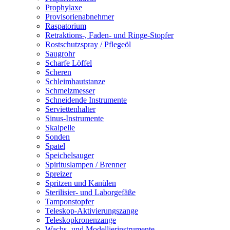
Prophylaxe
Provisorienabnehmer
Raspatorium
Retraktions-, Faden- und Ringe-Stopfer
Rostschutzspray / Pflegeöl
Saugrohr
Scharfe Löffel
Scheren
Schleimhautstanze
Schmelzmesser
Schneidende Instrumente
Serviettenhalter
Sinus-Instrumente
Skalpelle
Sonden
Spatel
Speichelsauger
Spirituslampen / Brenner
Spreizer
Spritzen und Kanülen
Sterilisier- und Laborgefäße
Tamponstopfer
Teleskop-Aktivierungszange
Teleskopkronenzange
Wachs- und Modellierinstrumente