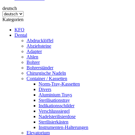
deutsch
Kategorien
KFO
Dental
Abdrucklöffel
Abziehsteine
Adapter
Ahlen
Bohrer
Bohrerständer
Chirurgische Nadeln
Container / Kassetten
Norm-Tray-Kassetten
Divers
Aluminium Trays
Sterilisationstray
Indikationsschilder
Verschlusssiegel
Nadelsterilisierdose
Sterilisierkästen
Instrumenten-Halterungen
Elevatorium