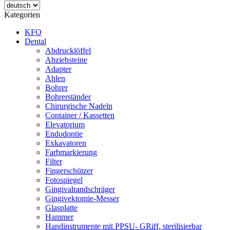
Kategorien
KFO
Dental
Abdrucklöffel
Abziehsteine
Adapter
Ahlen
Bohrer
Bohrerständer
Chirurgische Nadeln
Container / Kassetten
Elevatorium
Endodontie
Exkavatoren
Farbmarkierung
Filter
Fingerschützer
Fotospiegel
Gingivalrandschräger
Gingivektomie-Messer
Glasplatte
Hammer
Handinstrumente mit PPSU- GRiff, sterilisierbar