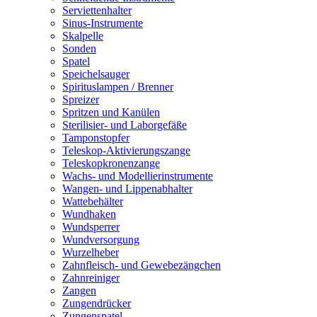
Serviettenhalter
Sinus-Instrumente
Skalpelle
Sonden
Spatel
Speichelsauger
Spirituslampen / Brenner
Spreizer
Spritzen und Kanülen
Sterilisier- und Laborgefäße
Tamponstopfer
Teleskop-Aktivierungszange
Teleskopkronenzange
Wachs- und Modellierinstrumente
Wangen- und Lippenabhalter
Wattebehälter
Wundhaken
Wundsperrer
Wundversorgung
Wurzelheber
Zahnfleisch- und Gewebezängchen
Zahnreiniger
Zangen
Zungendrücker
Zungenspatel