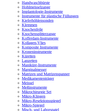
Handwaschbürste
Hohlmeisselzange
Implantologie-Instrumente
Instrumente für plastische Füllungen
Kieferhöhlensonden
Klemmen
Knochenfeile
Knochensplitterzange
Kofferdam-Instrumente
Kollagen-Vlies
Komposite Instrumente
Kroneninstrumente
Küretten
Lanzetten
Maniküre-Instrumente
Marginalmesser
Matrizen und Matrizenspanner
Medikamententräger
Meissel
Meßinstrumente
Mikrochirurgie Set
Mikro-Klingen
Mikro-Resektionsspiegel
Mikro-Spiegel
Misch- und Laborspatel