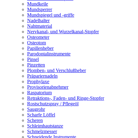
Mundkeile
Mundsperrer
Mundspiegel und -griffe
Nadelhalter
Nahtmaterial
Nervkanal- und Wurzelkanal-Stopfer
Osteometer
Osteotom
Papillenheber
Parodontalinstrumente
Pinsel
Pinzetten
Plomben- und Verschlußheber
Präpariernadeln
Prophylaxe
Provisorienabnehmer
Raspatorium
Retraktions-, Faden- und Ringe-Stopfer
Rostschutzspray / Pflegeöl
Saugrohr
Scharfe Löffel
Scheren
Schleimhautstanze
Schmelzmesser
Schneidende Instrumente