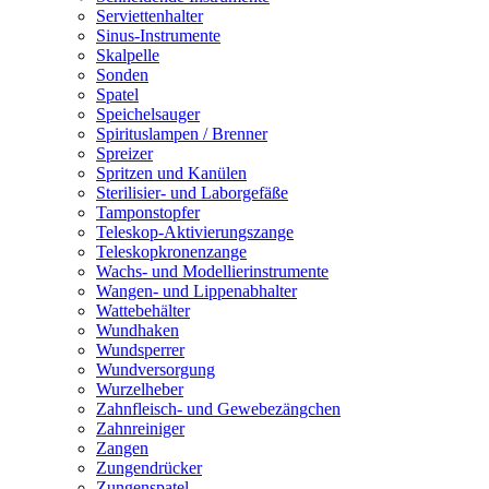
Serviettenhalter
Sinus-Instrumente
Skalpelle
Sonden
Spatel
Speichelsauger
Spirituslampen / Brenner
Spreizer
Spritzen und Kanülen
Sterilisier- und Laborgefäße
Tamponstopfer
Teleskop-Aktivierungszange
Teleskopkronenzange
Wachs- und Modellierinstrumente
Wangen- und Lippenabhalter
Wattebehälter
Wundhaken
Wundsperrer
Wundversorgung
Wurzelheber
Zahnfleisch- und Gewebezängchen
Zahnreiniger
Zangen
Zungendrücker
Zungenspatel