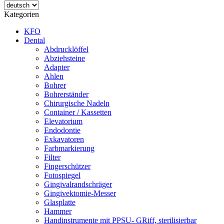
Kategorien
KFO
Dental
Abdrucklöffel
Abziehsteine
Adapter
Ahlen
Bohrer
Bohrerständer
Chirurgische Nadeln
Container / Kassetten
Elevatorium
Endodontie
Exkavatoren
Farbmarkierung
Filter
Fingerschützer
Fotospiegel
Gingivalrandschräger
Gingivektomie-Messer
Glasplatte
Hammer
Handinstrumente mit PPSU- GRiff, sterilisierbar