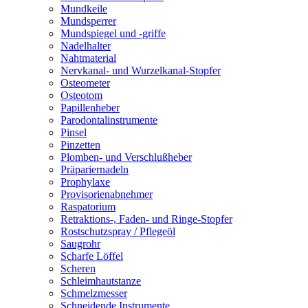
Mundkeile
Mundsperrer
Mundspiegel und -griffe
Nadelhalter
Nahtmaterial
Nervkanal- und Wurzelkanal-Stopfer
Osteometer
Osteotom
Papillenheber
Parodontalinstrumente
Pinsel
Pinzetten
Plomben- und Verschlußheber
Präpariernadeln
Prophylaxe
Provisorienabnehmer
Raspatorium
Retraktions-, Faden- und Ringe-Stopfer
Rostschutzspray / Pflegeöl
Saugrohr
Scharfe Löffel
Scheren
Schleimhautstanze
Schmelzmesser
Schneidende Instrumente