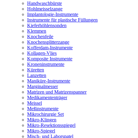
Handwaschbürste
Hohlmeisselzange
Implantologie-Instrumente
Instrumente für plastische Füllungen
Kieferhöhlensonden
Klemmen
Knochenfeile
Knochensplitterzange
Kofferdam-Instrumente
Kollagen-Vlies
Komposite Instrumente
Kroneninstrumente
Küretten
Lanzetten
Maniküre-Instrumente
Marginalmesser
Matrizen und Matrizenspanner
Medikamententräger
Meissel
Meßinstrumente
Mikrochirurgie Set
Mikro-Klingen
Mikro-Resektionsspiegel
Mikro-Spiegel
Misch- und Laborspatel