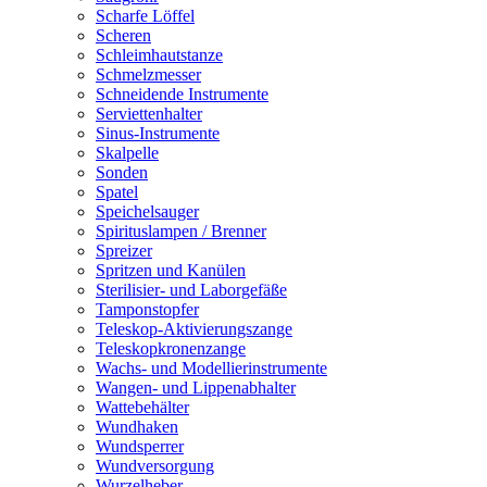
Scharfe Löffel
Scheren
Schleimhautstanze
Schmelzmesser
Schneidende Instrumente
Serviettenhalter
Sinus-Instrumente
Skalpelle
Sonden
Spatel
Speichelsauger
Spirituslampen / Brenner
Spreizer
Spritzen und Kanülen
Sterilisier- und Laborgefäße
Tamponstopfer
Teleskop-Aktivierungszange
Teleskopkronenzange
Wachs- und Modellierinstrumente
Wangen- und Lippenabhalter
Wattebehälter
Wundhaken
Wundsperrer
Wundversorgung
Wurzelheber