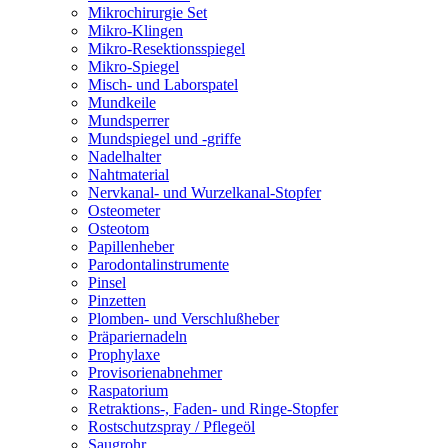
Mikrochirurgie Set
Mikro-Klingen
Mikro-Resektionsspiegel
Mikro-Spiegel
Misch- und Laborspatel
Mundkeile
Mundsperrer
Mundspiegel und -griffe
Nadelhalter
Nahtmaterial
Nervkanal- und Wurzelkanal-Stopfer
Osteometer
Osteotom
Papillenheber
Parodontalinstrumente
Pinsel
Pinzetten
Plomben- und Verschlußheber
Präpariernadeln
Prophylaxe
Provisorienabnehmer
Raspatorium
Retraktions-, Faden- und Ringe-Stopfer
Rostschutzspray / Pflegeöl
Saugrohr