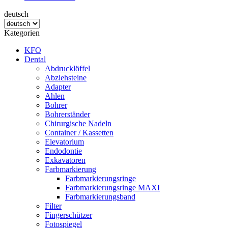
deutsch
Kategorien
KFO
Dental
Abdrucklöffel
Abziehsteine
Adapter
Ahlen
Bohrer
Bohrerständer
Chirurgische Nadeln
Container / Kassetten
Elevatorium
Endodontie
Exkavatoren
Farbmarkierung
Farbmarkierungsringe
Farbmarkierungsringe MAXI
Farbmarkierungsband
Filter
Fingerschützer
Fotospiegel