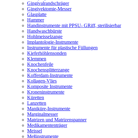
Gingivalrandschräger
Gingivektomie-Messer
Glasplatte
Hammer
Handinstrumente mit PPSU- GRiff, sterilisierbar
Handwaschbürste
Hohlmeisselzange
Implantologie-Instrumente
Instrumente für plastische Füllungen
Kieferhöhlensonden
Klemmen
Knochenfeile
Knochensplitterzange
Kofferdam-Instrumente
Kollagen-Vlies
Komposite Instrumente
Kroneninstrumente
Küretten
Lanzetten
Maniküre-Instrumente
Marginalmesser
Matrizen und Matrizenspanner
Medikamententräger
Meissel
Meßinstrumente