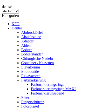
deutsch
Kategorien
KFO
Dental
Abdrucklöffel
Abziehsteine
Adapter
Ahlen
Bohrer
Bohrerständer
Chirurgische Nadeln
Container / Kassetten
Elevatorium
Endodontie
Exkavatoren
Farbmarkierung
Farbmarkierungsringe
Farbmarkierungsringe MAXI
Farbmarkierungsband
Filter
Fingerschützer
Fotospiegel