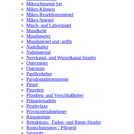
Mikrochirurgie Set
Mikro-Klingen
Mikro-Resektionsspiegel
Mikro-Spiegel
Misch- und Laborspatel
Mundkeile
Mundsperrer
Mundspiegel und -griffe
Nadelhalter
Nahtmaterial
Nervkanal- und Wurzelkanal-Stopfer
Osteometer
Osteotom
Papillenheber
Parodontalinstrumente
Pinsel
Pinzetten
Plomben- und Verschlußheber
Präpariernadeln
Prophylaxe
Provisorienabnehmer
Raspatorium
Retraktions-, Faden- und Ringe-Stopfer
Rostschutzspray / Pflegeöl
Saugrohr