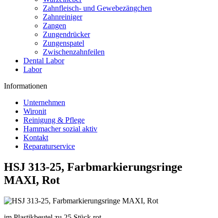
Zahnfleisch- und Gewebezängchen
Zahnreiniger
Zangen
Zungendrücker
Zungenspatel
Zwischenzahnfeilen
Dental Labor
Labor
Informationen
Unternehmen
Wironit
Reinigung & Pflege
Hammacher sozial aktiv
Kontakt
Reparaturservice
HSJ 313-25, Farbmarkierungsringe
MAXI, Rot
im Plastikbeutel zu 25 Stück rot