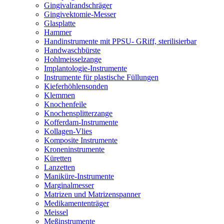
Gingivalrandschräger
Gingivektomie-Messer
Glasplatte
Hammer
Handinstrumente mit PPSU- GRiff, sterilisierbar
Handwaschbürste
Hohlmeisselzange
Implantologie-Instrumente
Instrumente für plastische Füllungen
Kieferhöhlensonden
Klemmen
Knochenfeile
Knochensplitterzange
Kofferdam-Instrumente
Kollagen-Vlies
Komposite Instrumente
Kroneninstrumente
Küretten
Lanzetten
Maniküre-Instrumente
Marginalmesser
Matrizen und Matrizenspanner
Medikamententräger
Meissel
Meßinstrumente