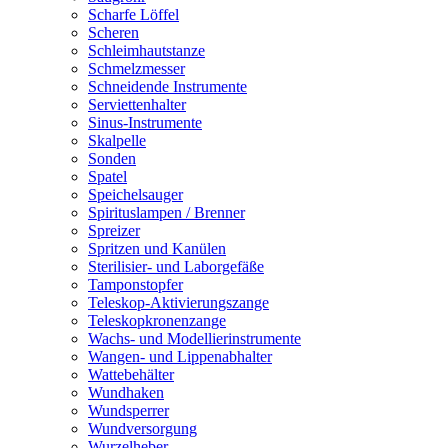
Scharfe Löffel
Scheren
Schleimhautstanze
Schmelzmesser
Schneidende Instrumente
Serviettenhalter
Sinus-Instrumente
Skalpelle
Sonden
Spatel
Speichelsauger
Spirituslampen / Brenner
Spreizer
Spritzen und Kanülen
Sterilisier- und Laborgefäße
Tamponstopfer
Teleskop-Aktivierungszange
Teleskopkronenzange
Wachs- und Modellierinstrumente
Wangen- und Lippenabhalter
Wattebehälter
Wundhaken
Wundsperrer
Wundversorgung
Wurzelheber