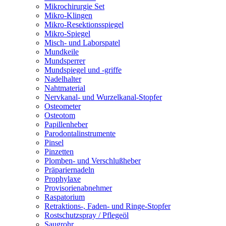
Mikrochirurgie Set
Mikro-Klingen
Mikro-Resektionsspiegel
Mikro-Spiegel
Misch- und Laborspatel
Mundkeile
Mundsperrer
Mundspiegel und -griffe
Nadelhalter
Nahtmaterial
Nervkanal- und Wurzelkanal-Stopfer
Osteometer
Osteotom
Papillenheber
Parodontalinstrumente
Pinsel
Pinzetten
Plomben- und Verschlußheber
Präpariernadeln
Prophylaxe
Provisorienabnehmer
Raspatorium
Retraktions-, Faden- und Ringe-Stopfer
Rostschutzspray / Pflegeöl
Saugrohr