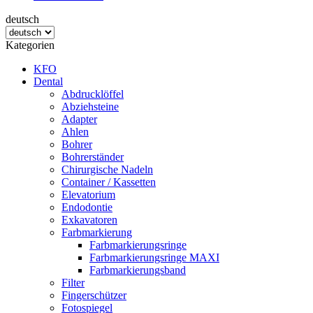
deutsch
Kategorien
KFO
Dental
Abdrucklöffel
Abziehsteine
Adapter
Ahlen
Bohrer
Bohrerständer
Chirurgische Nadeln
Container / Kassetten
Elevatorium
Endodontie
Exkavatoren
Farbmarkierung
Farbmarkierungsringe
Farbmarkierungsringe MAXI
Farbmarkierungsband
Filter
Fingerschützer
Fotospiegel