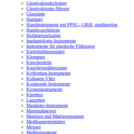
Gingivalrandschräger
Gingivektomie-Messer
Glasplatte
Hammer
Handinstrumente mit PPSU- GRiff, sterilisierbar
Handwaschbürste
Hohlmeisselzange
Implantologie-Instrumente
Instrumente für plastische Füllungen
Kieferhöhlensonden
Klemmen
Knochenfeile
Knochensplitterzange
Kofferdam-Instrumente
Kollagen-Vlies
Komposite Instrumente
Kroneninstrumente
Küretten
Lanzetten
Maniküre-Instrumente
Marginalmesser
Matrizen und Matrizenspanner
Medikamententräger
Meissel
Meßinstrumente