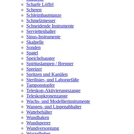
Scharfe Löffel
Scheren
Schleimhautstanze
Schmelzmesser
Schneidende Instrumente
Serviettenhalter
Sinus-Instrumente
Skalpelle
Sonden
Spatel
Speichelsauger
Spirituslampen / Brenner
Spreizer
Spritzen und Kanülen
Sterilisier- und Laborgefäße
Tamponstopfer
Teleskop-Aktivierungszange
Teleskopkronenzange
Wachs- und Modellierinstrumente
Wangen- und Lippenabhalter
Wattebehälter
Wundhaken
Wundsperrer
Wundversorgung
Wurzelheber