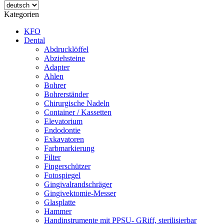
Kategorien
KFO
Dental
Abdrucklöffel
Abziehsteine
Adapter
Ahlen
Bohrer
Bohrerständer
Chirurgische Nadeln
Container / Kassetten
Elevatorium
Endodontie
Exkavatoren
Farbmarkierung
Filter
Fingerschützer
Fotospiegel
Gingivalrandschräger
Gingivektomie-Messer
Glasplatte
Hammer
Handinstrumente mit PPSU- GRiff, sterilisierbar