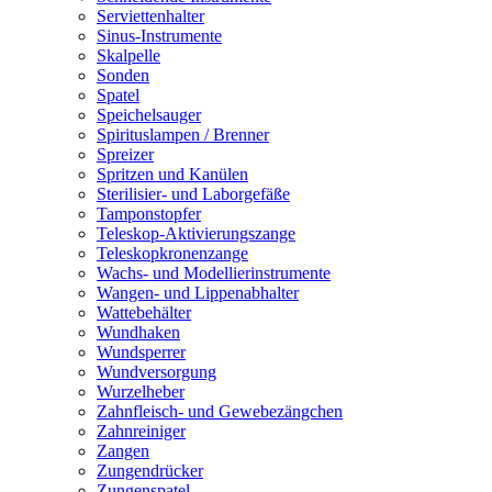
Serviettenhalter
Sinus-Instrumente
Skalpelle
Sonden
Spatel
Speichelsauger
Spirituslampen / Brenner
Spreizer
Spritzen und Kanülen
Sterilisier- und Laborgefäße
Tamponstopfer
Teleskop-Aktivierungszange
Teleskopkronenzange
Wachs- und Modellierinstrumente
Wangen- und Lippenabhalter
Wattebehälter
Wundhaken
Wundsperrer
Wundversorgung
Wurzelheber
Zahnfleisch- und Gewebezängchen
Zahnreiniger
Zangen
Zungendrücker
Zungenspatel