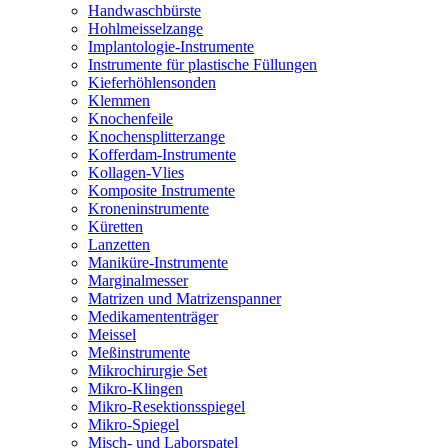
Handwaschbürste
Hohlmeisselzange
Implantologie-Instrumente
Instrumente für plastische Füllungen
Kieferhöhlensonden
Klemmen
Knochenfeile
Knochensplitterzange
Kofferdam-Instrumente
Kollagen-Vlies
Komposite Instrumente
Kroneninstrumente
Küretten
Lanzetten
Maniküre-Instrumente
Marginalmesser
Matrizen und Matrizenspanner
Medikamententräger
Meissel
Meßinstrumente
Mikrochirurgie Set
Mikro-Klingen
Mikro-Resektionsspiegel
Mikro-Spiegel
Misch- und Laborspatel