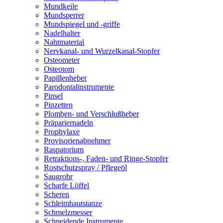
Mundkeile
Mundsperrer
Mundspiegel und -griffe
Nadelhalter
Nahtmaterial
Nervkanal- und Wurzelkanal-Stopfer
Osteometer
Osteotom
Papillenheber
Parodontalinstrumente
Pinsel
Pinzetten
Plomben- und Verschlußheber
Präpariernadeln
Prophylaxe
Provisorienabnehmer
Raspatorium
Retraktions-, Faden- und Ringe-Stopfer
Rostschutzspray / Pflegeöl
Saugrohr
Scharfe Löffel
Scheren
Schleimhautstanze
Schmelzmesser
Schneidende Instrumente