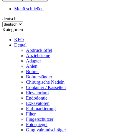
Menü schließen
deutsch
Kategorien
KFO
Dental
Abdrucklöffel
Abziehsteine
Adapter
Ahlen
Bohrer
Bohrerständer
Chirurgische Nadeln
Container / Kassetten
Elevatorium
Endodontie
Exkavatoren
Farbmarkierung
Filter
Fingerschützer
Fotospiegel
Gingivalrandschräger