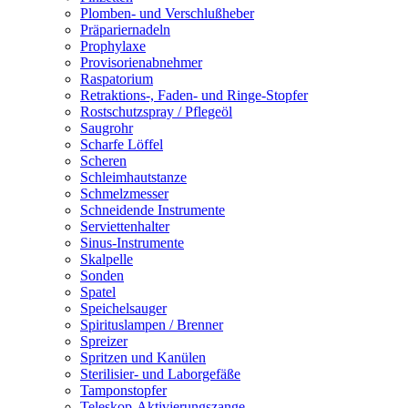
Plomben- und Verschlußheber
Präpariernadeln
Prophylaxe
Provisorienabnehmer
Raspatorium
Retraktions-, Faden- und Ringe-Stopfer
Rostschutzspray / Pflegeöl
Saugrohr
Scharfe Löffel
Scheren
Schleimhautstanze
Schmelzmesser
Schneidende Instrumente
Serviettenhalter
Sinus-Instrumente
Skalpelle
Sonden
Spatel
Speichelsauger
Spirituslampen / Brenner
Spreizer
Spritzen und Kanülen
Sterilisier- und Laborgefäße
Tamponstopfer
Teleskop-Aktivierungszange