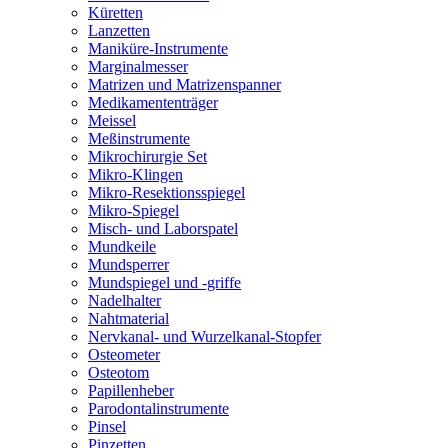
Küretten
Lanzetten
Maniküre-Instrumente
Marginalmesser
Matrizen und Matrizenspanner
Medikamententräger
Meissel
Meßinstrumente
Mikrochirurgie Set
Mikro-Klingen
Mikro-Resektionsspiegel
Mikro-Spiegel
Misch- und Laborspatel
Mundkeile
Mundsperrer
Mundspiegel und -griffe
Nadelhalter
Nahtmaterial
Nervkanal- und Wurzelkanal-Stopfer
Osteometer
Osteotom
Papillenheber
Parodontalinstrumente
Pinsel
Pinzetten