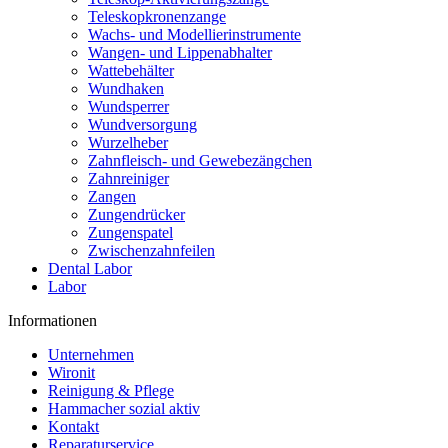
Teleskopkronenzange
Wachs- und Modellierinstrumente
Wangen- und Lippenabhalter
Wattebehälter
Wundhaken
Wundsperrer
Wundversorgung
Wurzelheber
Zahnfleisch- und Gewebezängchen
Zahnreiniger
Zangen
Zungendrücker
Zungenspatel
Zwischenzahnfeilen
Dental Labor
Labor
Informationen
Unternehmen
Wironit
Reinigung & Pflege
Hammacher sozial aktiv
Kontakt
Reparaturservice