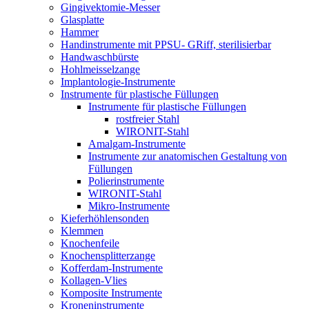
Gingivektomie-Messer
Glasplatte
Hammer
Handinstrumente mit PPSU- GRiff, sterilisierbar
Handwaschbürste
Hohlmeisselzange
Implantologie-Instrumente
Instrumente für plastische Füllungen
Instrumente für plastische Füllungen
rostfreier Stahl
WIRONIT-Stahl
Amalgam-Instrumente
Instrumente zur anatomischen Gestaltung von
Füllungen
Polierinstrumente
WIRONIT-Stahl
Mikro-Instrumente
Kieferhöhlensonden
Klemmen
Knochenfeile
Knochensplitterzange
Kofferdam-Instrumente
Kollagen-Vlies
Komposite Instrumente
Kroneninstrumente