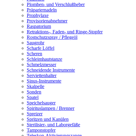
Plomben- und Verschlußheber
Präpariernadeln
Prophylaxe
Provisorienabnehmer
Raspatorium
Retraktions-, Faden- und Ringe-Stopfer
Rostschutzspray / Pflegeöl
Saugrohr
Scharfe Löffel
Scheren
Schleimhautstanze
Schmelzmesser
Schneidende Instrumente
Serviettenhalter
Sinus-Instrumente
Skalpelle
Sonden
Spatel
Speichelsauger
Spirituslampen / Brenner
Spreizer
Spritzen und Kanülen
Sterilisier- und Laborgefäße
Tamponstopfer
Teleskop-Aktivierungszange