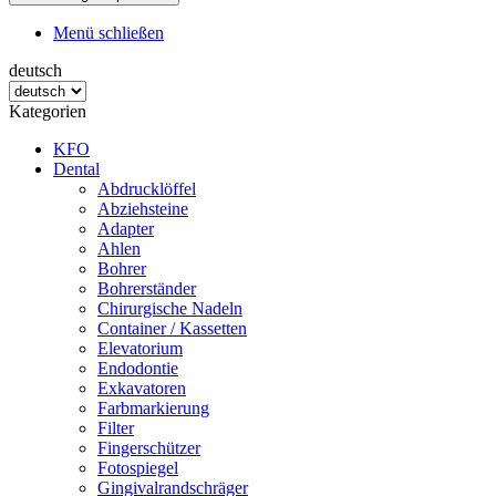
Menü schließen
deutsch
Kategorien
KFO
Dental
Abdrucklöffel
Abziehsteine
Adapter
Ahlen
Bohrer
Bohrerständer
Chirurgische Nadeln
Container / Kassetten
Elevatorium
Endodontie
Exkavatoren
Farbmarkierung
Filter
Fingerschützer
Fotospiegel
Gingivalrandschräger