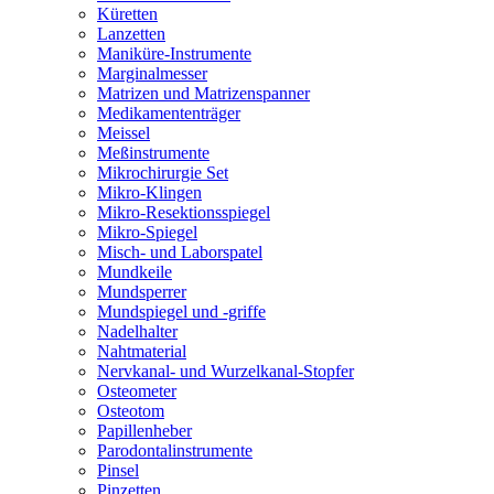
Küretten
Lanzetten
Maniküre-Instrumente
Marginalmesser
Matrizen und Matrizenspanner
Medikamententräger
Meissel
Meßinstrumente
Mikrochirurgie Set
Mikro-Klingen
Mikro-Resektionsspiegel
Mikro-Spiegel
Misch- und Laborspatel
Mundkeile
Mundsperrer
Mundspiegel und -griffe
Nadelhalter
Nahtmaterial
Nervkanal- und Wurzelkanal-Stopfer
Osteometer
Osteotom
Papillenheber
Parodontalinstrumente
Pinsel
Pinzetten