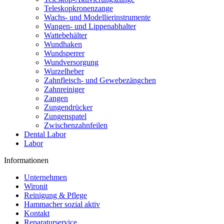
Teleskopkronenzange
Wachs- und Modellierinstrumente
Wangen- und Lippenabhalter
Wattebehälter
Wundhaken
Wundsperrer
Wundversorgung
Wurzelheber
Zahnfleisch- und Gewebezängchen
Zahnreiniger
Zangen
Zungendrücker
Zungenspatel
Zwischenzahnfeilen
Dental Labor
Labor
Informationen
Unternehmen
Wironit
Reinigung & Pflege
Hammacher sozial aktiv
Kontakt
Reparaturservice