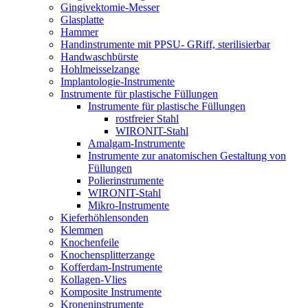
Gingivektomie-Messer
Glasplatte
Hammer
Handinstrumente mit PPSU- GRiff, sterilisierbar
Handwaschbürste
Hohlmeisselzange
Implantologie-Instrumente
Instrumente für plastische Füllungen
Instrumente für plastische Füllungen
rostfreier Stahl
WIRONIT-Stahl
Amalgam-Instrumente
Instrumente zur anatomischen Gestaltung von
Füllungen
Polierinstrumente
WIRONIT-Stahl
Mikro-Instrumente
Kieferhöhlensonden
Klemmen
Knochenfeile
Knochensplitterzange
Kofferdam-Instrumente
Kollagen-Vlies
Komposite Instrumente
Kroneninstrumente