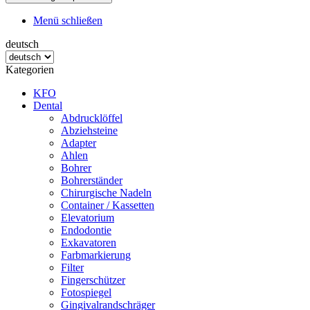
Menü schließen
deutsch
Kategorien
KFO
Dental
Abdrucklöffel
Abziehsteine
Adapter
Ahlen
Bohrer
Bohrerständer
Chirurgische Nadeln
Container / Kassetten
Elevatorium
Endodontie
Exkavatoren
Farbmarkierung
Filter
Fingerschützer
Fotospiegel
Gingivalrandschräger