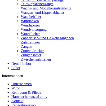
Teleskopkronenzange
Wachs- und Modellierinstrumente
Wangen- und Lippenabhalter
Wattebehälter
Wundhaken
Wundsperrer
Wundversorgung
Wurzelheber
Zahnfleisch- und Gewebezängchen
Zahnreiniger
Zangen
Zungendrücker
Zungenspatel
Zwischenzahnfeilen
Dental Labor
Labor
Informationen
Unternehmen
Wironit
Reinigung & Pflege
Hammacher sozial aktiv
Kontakt
Reparaturservice