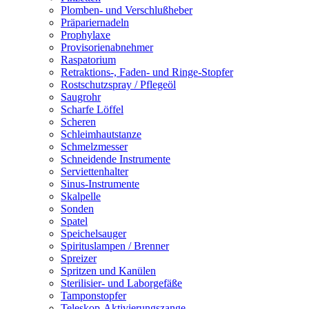
Plomben- und Verschlußheber
Präpariernadeln
Prophylaxe
Provisorienabnehmer
Raspatorium
Retraktions-, Faden- und Ringe-Stopfer
Rostschutzspray / Pflegeöl
Saugrohr
Scharfe Löffel
Scheren
Schleimhautstanze
Schmelzmesser
Schneidende Instrumente
Serviettenhalter
Sinus-Instrumente
Skalpelle
Sonden
Spatel
Speichelsauger
Spirituslampen / Brenner
Spreizer
Spritzen und Kanülen
Sterilisier- und Laborgefäße
Tamponstopfer
Teleskop-Aktivierungszange