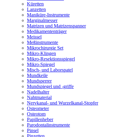
Küretten
Lanzetten
Maniküre-Instrumente
Marginalmesser
Matrizen und Matrizenspanner
Medikamententräger
Meissel
Meßinstrumente
Mikrochirurgie Set
Mikro-Klingen
Mikro-Resektionsspiegel
Mikro-Spiegel
Misch- und Laborspatel
Mundkeile
Mundsperrer
Mundspiegel und -griffe
Nadelhalter
Nahtmaterial
Nervkanal- und Wurzelkanal-Stopfer
Osteometer
Osteotom
Papillenheber
Parodontalinstrumente
Pinsel
Pinzetten