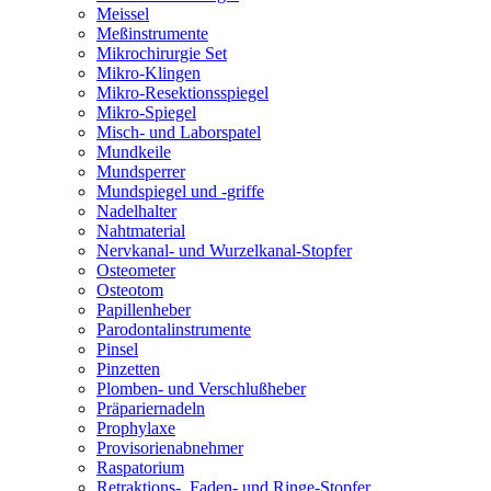
Meissel
Meßinstrumente
Mikrochirurgie Set
Mikro-Klingen
Mikro-Resektionsspiegel
Mikro-Spiegel
Misch- und Laborspatel
Mundkeile
Mundsperrer
Mundspiegel und -griffe
Nadelhalter
Nahtmaterial
Nervkanal- und Wurzelkanal-Stopfer
Osteometer
Osteotom
Papillenheber
Parodontalinstrumente
Pinsel
Pinzetten
Plomben- und Verschlußheber
Präpariernadeln
Prophylaxe
Provisorienabnehmer
Raspatorium
Retraktions-, Faden- und Ringe-Stopfer