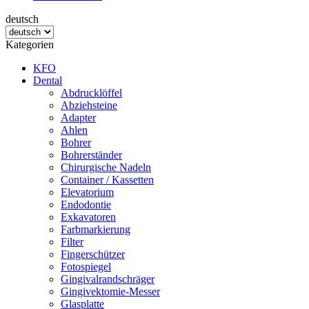
deutsch
Kategorien
KFO
Dental
Abdrucklöffel
Abziehsteine
Adapter
Ahlen
Bohrer
Bohrerständer
Chirurgische Nadeln
Container / Kassetten
Elevatorium
Endodontie
Exkavatoren
Farbmarkierung
Filter
Fingerschützer
Fotospiegel
Gingivalrandschräger
Gingivektomie-Messer
Glasplatte