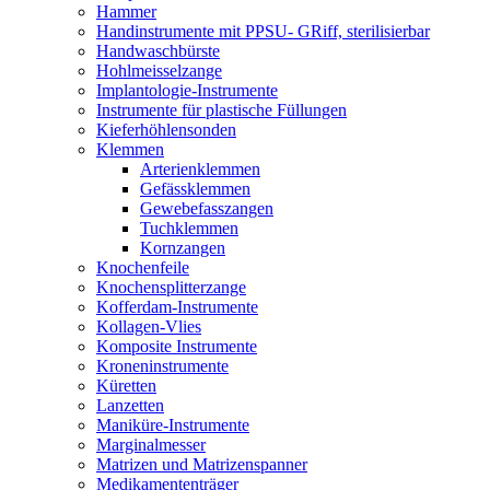
Hammer
Handinstrumente mit PPSU- GRiff, sterilisierbar
Handwaschbürste
Hohlmeisselzange
Implantologie-Instrumente
Instrumente für plastische Füllungen
Kieferhöhlensonden
Klemmen
Arterienklemmen
Gefässklemmen
Gewebefasszangen
Tuchklemmen
Kornzangen
Knochenfeile
Knochensplitterzange
Kofferdam-Instrumente
Kollagen-Vlies
Komposite Instrumente
Kroneninstrumente
Küretten
Lanzetten
Maniküre-Instrumente
Marginalmesser
Matrizen und Matrizenspanner
Medikamententräger