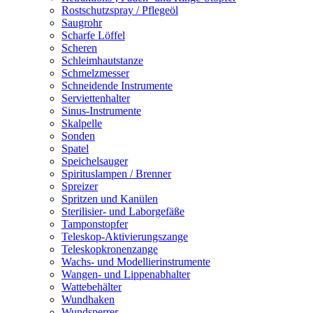
Rostschutzspray / Pflegeöl
Saugrohr
Scharfe Löffel
Scheren
Schleimhautstanze
Schmelzmesser
Schneidende Instrumente
Serviettenhalter
Sinus-Instrumente
Skalpelle
Sonden
Spatel
Speichelsauger
Spirituslampen / Brenner
Spreizer
Spritzen und Kanülen
Sterilisier- und Laborgefäße
Tamponstopfer
Teleskop-Aktivierungszange
Teleskopkronenzange
Wachs- und Modellierinstrumente
Wangen- und Lippenabhalter
Wattebehälter
Wundhaken
Wundsperrer