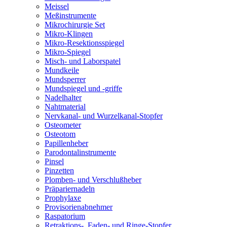
Meissel
Meßinstrumente
Mikrochirurgie Set
Mikro-Klingen
Mikro-Resektionsspiegel
Mikro-Spiegel
Misch- und Laborspatel
Mundkeile
Mundsperrer
Mundspiegel und -griffe
Nadelhalter
Nahtmaterial
Nervkanal- und Wurzelkanal-Stopfer
Osteometer
Osteotom
Papillenheber
Parodontalinstrumente
Pinsel
Pinzetten
Plomben- und Verschlußheber
Präpariernadeln
Prophylaxe
Provisorienabnehmer
Raspatorium
Retraktions-, Faden- und Ringe-Stopfer