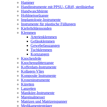
Hammer
Handinstrumente mit PPSU- GRiff, sterilisierbar
Handwaschbürste
Hohlmeisselzange
Implantologie-Instrumente
Instrumente für plastische Füllungen
Kieferhöhlensonden
Klemmen
Arterienklemmen
Gefässklemmen
Gewebefasszangen
Tuchklemmen
Kornzangen
Knochenfeile
Knochensplitterzange
Kofferdam-Instrumente
Kollagen-Vlies
Komposite Instrumente
Kroneninstrumente
Küretten
Lanzetten
Maniküre-Instrumente
Marginalmesser
Matrizen und Matrizenspanner
Medikamententräger