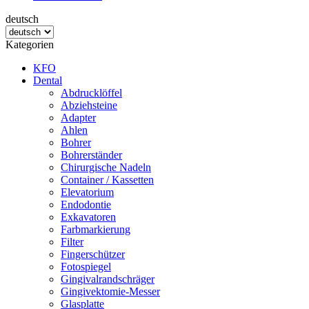
deutsch
Kategorien
KFO
Dental
Abdrucklöffel
Abziehsteine
Adapter
Ahlen
Bohrer
Bohrerständer
Chirurgische Nadeln
Container / Kassetten
Elevatorium
Endodontie
Exkavatoren
Farbmarkierung
Filter
Fingerschützer
Fotospiegel
Gingivalrandschräger
Gingivektomie-Messer
Glasplatte