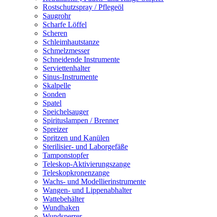
Rostschutzspray / Pflegeöl
Saugrohr
Scharfe Löffel
Scheren
Schleimhautstanze
Schmelzmesser
Schneidende Instrumente
Serviettenhalter
Sinus-Instrumente
Skalpelle
Sonden
Spatel
Speichelsauger
Spirituslampen / Brenner
Spreizer
Spritzen und Kanülen
Sterilisier- und Laborgefäße
Tamponstopfer
Teleskop-Aktivierungszange
Teleskopkronenzange
Wachs- und Modellierinstrumente
Wangen- und Lippenabhalter
Wattebehälter
Wundhaken
Wundsperrer