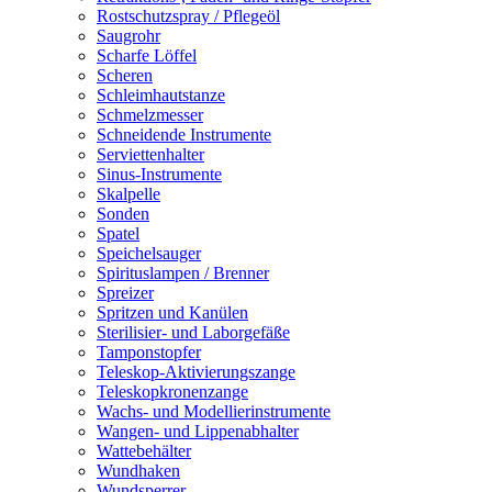
Rostschutzspray / Pflegeöl
Saugrohr
Scharfe Löffel
Scheren
Schleimhautstanze
Schmelzmesser
Schneidende Instrumente
Serviettenhalter
Sinus-Instrumente
Skalpelle
Sonden
Spatel
Speichelsauger
Spirituslampen / Brenner
Spreizer
Spritzen und Kanülen
Sterilisier- und Laborgefäße
Tamponstopfer
Teleskop-Aktivierungszange
Teleskopkronenzange
Wachs- und Modellierinstrumente
Wangen- und Lippenabhalter
Wattebehälter
Wundhaken
Wundsperrer