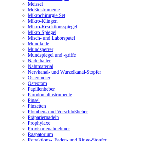
Meissel
Meßinstrumente
Mikrochirurgie Set
Mikro-Klingen
Mikro-Resektionsspiegel
Mikro-Spiegel
Misch- und Laborspatel
Mundkeile
Mundsperrer
Mundspiegel und -griffe
Nadelhalter
Nahtmaterial
Nervkanal- und Wurzelkanal-Stopfer
Osteometer
Osteotom
Papillenheber
Parodontalinstrumente
Pinsel
Pinzetten
Plomben- und Verschlußheber
Präpariernadeln
Prophylaxe
Provisorienabnehmer
Raspatorium
Retraktions-, Faden- und Ringe-Stopfer