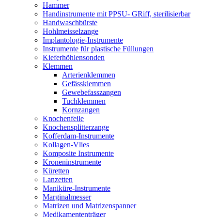
Hammer
Handinstrumente mit PPSU- GRiff, sterilisierbar
Handwaschbürste
Hohlmeisselzange
Implantologie-Instrumente
Instrumente für plastische Füllungen
Kieferhöhlensonden
Klemmen
Arterienklemmen
Gefässklemmen
Gewebefasszangen
Tuchklemmen
Kornzangen
Knochenfeile
Knochensplitterzange
Kofferdam-Instrumente
Kollagen-Vlies
Komposite Instrumente
Kroneninstrumente
Küretten
Lanzetten
Maniküre-Instrumente
Marginalmesser
Matrizen und Matrizenspanner
Medikamententräger