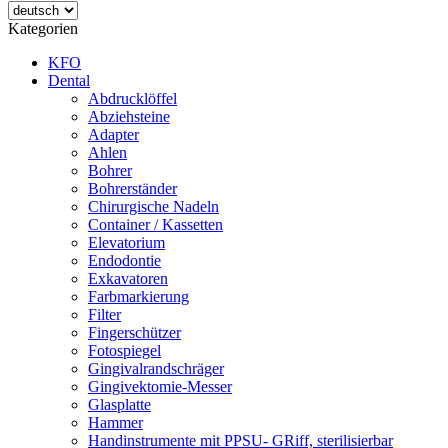
Kategorien
KFO
Dental
Abdrucklöffel
Abziehsteine
Adapter
Ahlen
Bohrer
Bohrerständer
Chirurgische Nadeln
Container / Kassetten
Elevatorium
Endodontie
Exkavatoren
Farbmarkierung
Filter
Fingerschützer
Fotospiegel
Gingivalrandschräger
Gingivektomie-Messer
Glasplatte
Hammer
Handinstrumente mit PPSU- GRiff, sterilisierbar