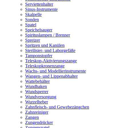
Serviettenhalter
Sinus-Instrumente
Skalpelle
Sonden
Spatel
Speichelsauger
Spirituslampen / Brenner
Spreizer
Spritzen und Kanülen
Sterilisier- und Laborgefäße
Tamponstopfer
Teleskop-Aktivierungszange
Teleskopkronenzange
Wachs- und Modellierinstrumente
Wangen- und Lippenabhalter
Wattebehälter
Wundhaken
Wundsperrer
Wundversorgung
Wurzelheber
Zahnfleisch- und Gewebezängchen
Zahnreiniger
Zangen
Zungendrücker
Zungenspatel