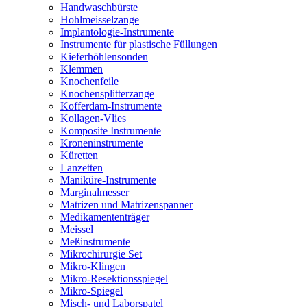
Handwaschbürste
Hohlmeisselzange
Implantologie-Instrumente
Instrumente für plastische Füllungen
Kieferhöhlensonden
Klemmen
Knochenfeile
Knochensplitterzange
Kofferdam-Instrumente
Kollagen-Vlies
Komposite Instrumente
Kroneninstrumente
Küretten
Lanzetten
Maniküre-Instrumente
Marginalmesser
Matrizen und Matrizenspanner
Medikamententräger
Meissel
Meßinstrumente
Mikrochirurgie Set
Mikro-Klingen
Mikro-Resektionsspiegel
Mikro-Spiegel
Misch- und Laborspatel