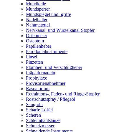
Mundkeile
Mundsperrer
Mundspiegel und -griffe
Nadelhalter
Nahtmaterial
Nervkanal- und Wurzelkanal-Stopfer
Osteometer
Osteotom
Papillenheber
Parodontalinstrumente
Pinsel
Pinzetten
Plomben- und Verschlußheber
Präpariernadeln
Prophylaxe
Provisorienabnehmer
Raspatorium
Retraktions-, Faden- und Ringe-Stopfer
Rostschutzspray / Pflegeöl
Saugrohr
Scharfe Löffel
Scheren
Schleimhautstanze
Schmelzmesser
Schneidende Instrumente