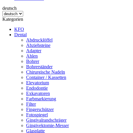
deutsch
Kategorien
KFO
Dental
Abdrucklöffel
Abziehsteine
Adapter
Ahlen
Bohrer
Bohrerständer
Chirurgische Nadeln
Container / Kassetten
Elevatorium
Endodontie
Exkavatoren
Farbmarkierung
Filter
Fingerschützer
Fotospiegel
Gingivalrandschräger
Gingivektomie-Messer
Glasplatte