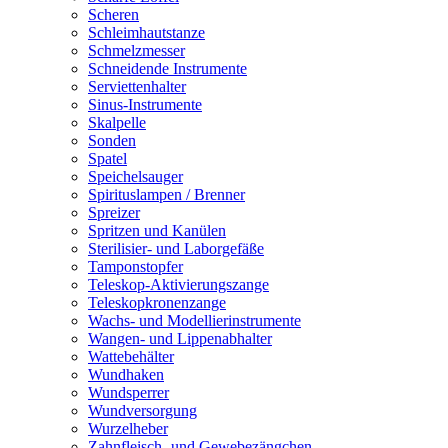
Scheren
Schleimhautstanze
Schmelzmesser
Schneidende Instrumente
Serviettenhalter
Sinus-Instrumente
Skalpelle
Sonden
Spatel
Speichelsauger
Spirituslampen / Brenner
Spreizer
Spritzen und Kanülen
Sterilisier- und Laborgefäße
Tamponstopfer
Teleskop-Aktivierungszange
Teleskopkronenzange
Wachs- und Modellierinstrumente
Wangen- und Lippenabhalter
Wattebehälter
Wundhaken
Wundsperrer
Wundversorgung
Wurzelheber
Zahnfleisch- und Gewebezängchen