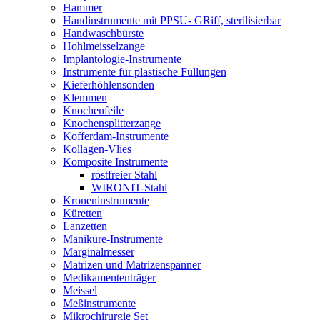
Hammer
Handinstrumente mit PPSU- GRiff, sterilisierbar
Handwaschbürste
Hohlmeisselzange
Implantologie-Instrumente
Instrumente für plastische Füllungen
Kieferhöhlensonden
Klemmen
Knochenfeile
Knochensplitterzange
Kofferdam-Instrumente
Kollagen-Vlies
Komposite Instrumente
rostfreier Stahl
WIRONIT-Stahl
Kroneninstrumente
Küretten
Lanzetten
Maniküre-Instrumente
Marginalmesser
Matrizen und Matrizenspanner
Medikamententräger
Meissel
Meßinstrumente
Mikrochirurgie Set