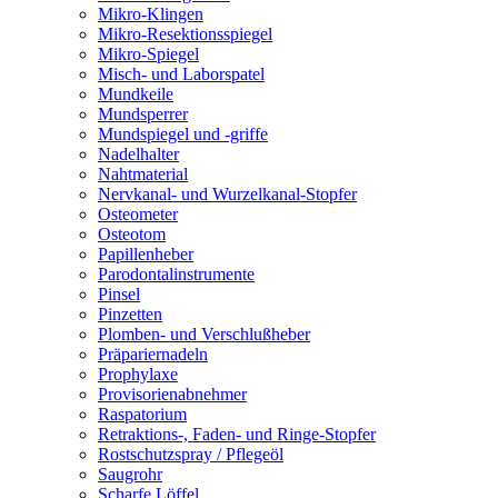
Mikro-Klingen
Mikro-Resektionsspiegel
Mikro-Spiegel
Misch- und Laborspatel
Mundkeile
Mundsperrer
Mundspiegel und -griffe
Nadelhalter
Nahtmaterial
Nervkanal- und Wurzelkanal-Stopfer
Osteometer
Osteotom
Papillenheber
Parodontalinstrumente
Pinsel
Pinzetten
Plomben- und Verschlußheber
Präpariernadeln
Prophylaxe
Provisorienabnehmer
Raspatorium
Retraktions-, Faden- und Ringe-Stopfer
Rostschutzspray / Pflegeöl
Saugrohr
Scharfe Löffel