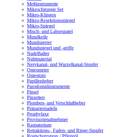
Meßinstrumente
Mikrochirurgie Set
Mikro-Klingen
Mikro-Resektionsspiegel
Mikro-Spiegel
Misch- und Laborspatel
Mundkeile
Mundsperrer
Mundspiegel und -griffe
Nadelhalter
Nahtmaterial
Nervkanal- und Wurzelkanal-Stopfer
Osteometer
Osteotom
Papillenheber
Parodontalinstrumente
Pinsel
Pinzetten
Plomben- und Verschlußheber
Präpariernadeln
Prophylaxe
Provisorienabnehmer
Raspatorium
Retraktions-, Faden- und Ringe-Stopfer
Rostschutzspray / Pflegeöl