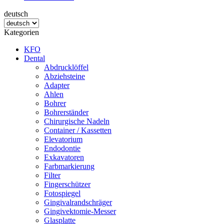
deutsch
Kategorien
KFO
Dental
Abdrucklöffel
Abziehsteine
Adapter
Ahlen
Bohrer
Bohrerständer
Chirurgische Nadeln
Container / Kassetten
Elevatorium
Endodontie
Exkavatoren
Farbmarkierung
Filter
Fingerschützer
Fotospiegel
Gingivalrandschräger
Gingivektomie-Messer
Glasplatte