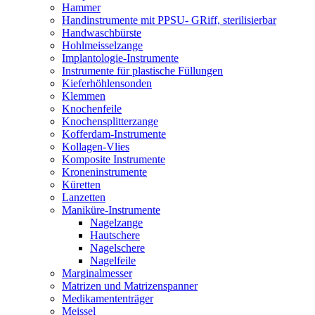
Hammer
Handinstrumente mit PPSU- GRiff, sterilisierbar
Handwaschbürste
Hohlmeisselzange
Implantologie-Instrumente
Instrumente für plastische Füllungen
Kieferhöhlensonden
Klemmen
Knochenfeile
Knochensplitterzange
Kofferdam-Instrumente
Kollagen-Vlies
Komposite Instrumente
Kroneninstrumente
Küretten
Lanzetten
Maniküre-Instrumente
Nagelzange
Hautschere
Nagelschere
Nagelfeile
Marginalmesser
Matrizen und Matrizenspanner
Medikamententräger
Meissel