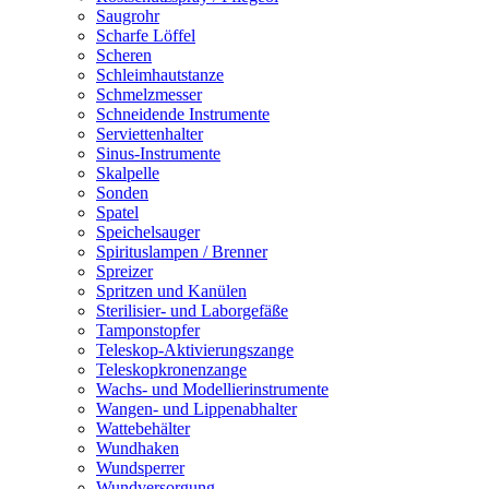
Saugrohr
Scharfe Löffel
Scheren
Schleimhautstanze
Schmelzmesser
Schneidende Instrumente
Serviettenhalter
Sinus-Instrumente
Skalpelle
Sonden
Spatel
Speichelsauger
Spirituslampen / Brenner
Spreizer
Spritzen und Kanülen
Sterilisier- und Laborgefäße
Tamponstopfer
Teleskop-Aktivierungszange
Teleskopkronenzange
Wachs- und Modellierinstrumente
Wangen- und Lippenabhalter
Wattebehälter
Wundhaken
Wundsperrer
Wundversorgung