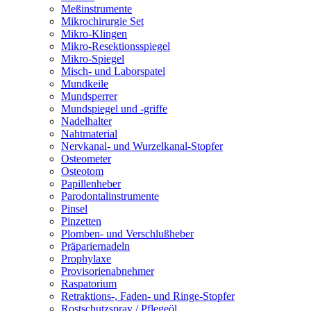
Meßinstrumente
Mikrochirurgie Set
Mikro-Klingen
Mikro-Resektionsspiegel
Mikro-Spiegel
Misch- und Laborspatel
Mundkeile
Mundsperrer
Mundspiegel und -griffe
Nadelhalter
Nahtmaterial
Nervkanal- und Wurzelkanal-Stopfer
Osteometer
Osteotom
Papillenheber
Parodontalinstrumente
Pinsel
Pinzetten
Plomben- und Verschlußheber
Präpariernadeln
Prophylaxe
Provisorienabnehmer
Raspatorium
Retraktions-, Faden- und Ringe-Stopfer
Rostschutzspray / Pflegeöl