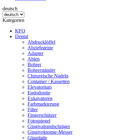
deutsch
Kategorien
KFO
Dental
Abdrucklöffel
Abziehsteine
Adapter
Ahlen
Bohrer
Bohrerständer
Chirurgische Nadeln
Container / Kassetten
Elevatorium
Endodontie
Exkavatoren
Farbmarkierung
Filter
Fingerschützer
Fotospiegel
Gingivalrandschräger
Gingivektomie-Messer
Glasplatte