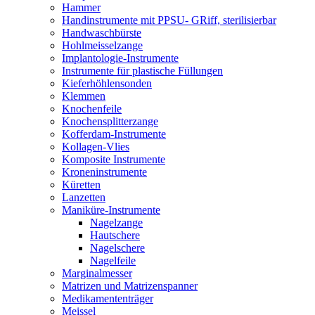
Hammer
Handinstrumente mit PPSU- GRiff, sterilisierbar
Handwaschbürste
Hohlmeisselzange
Implantologie-Instrumente
Instrumente für plastische Füllungen
Kieferhöhlensonden
Klemmen
Knochenfeile
Knochensplitterzange
Kofferdam-Instrumente
Kollagen-Vlies
Komposite Instrumente
Kroneninstrumente
Küretten
Lanzetten
Maniküre-Instrumente
Nagelzange
Hautschere
Nagelschere
Nagelfeile
Marginalmesser
Matrizen und Matrizenspanner
Medikamententräger
Meissel