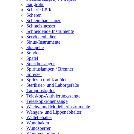
Saugrohr
Scharfe Löffel
Scheren
Schleimhautstanze
Schmelzmesser
Schneidende Instrumente
Serviettenhalter
Sinus-Instrumente
Skalpelle
Sonden
Spatel
Speichelsauger
Spirituslampen / Brenner
Spreizer
Spritzen und Kanülen
Sterilisier- und Laborgefäße
Tamponstopfer
Teleskop-Aktivierungszange
Teleskopkronenzange
Wachs- und Modellierinstrumente
Wangen- und Lippenabhalter
Wattebehälter
Wundhaken
Wundsperrer
Wundversorgung