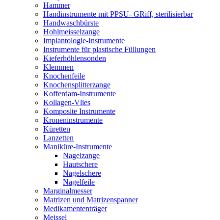
Hammer
Handinstrumente mit PPSU- GRiff, sterilisierbar
Handwaschbürste
Hohlmeisselzange
Implantologie-Instrumente
Instrumente für plastische Füllungen
Kieferhöhlensonden
Klemmen
Knochenfeile
Knochensplitterzange
Kofferdam-Instrumente
Kollagen-Vlies
Komposite Instrumente
Kroneninstrumente
Küretten
Lanzetten
Maniküre-Instrumente
Nagelzange
Hautschere
Nagelschere
Nagelfeile
Marginalmesser
Matrizen und Matrizenspanner
Medikamententräger
Meissel