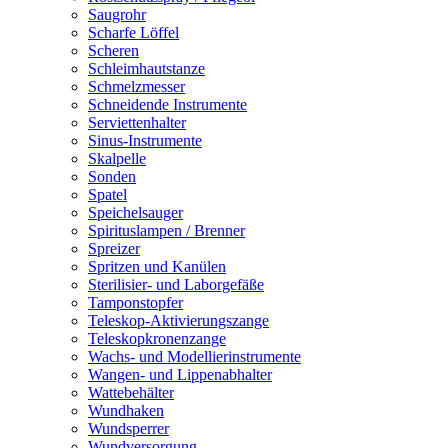
Saugrohr
Scharfe Löffel
Scheren
Schleimhautstanze
Schmelzmesser
Schneidende Instrumente
Serviettenhalter
Sinus-Instrumente
Skalpelle
Sonden
Spatel
Speichelsauger
Spirituslampen / Brenner
Spreizer
Spritzen und Kanülen
Sterilisier- und Laborgefäße
Tamponstopfer
Teleskop-Aktivierungszange
Teleskopkronenzange
Wachs- und Modellierinstrumente
Wangen- und Lippenabhalter
Wattebehälter
Wundhaken
Wundsperrer
Wundversorgung