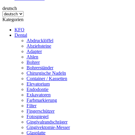
deutsch
Kategorien
KFO
Dental
Abdrucklöffel
Abziehsteine
Adapter
Ahlen
Bohrer
Bohrerständer
Chirurgische Nadeln
Container / Kassetten
Elevatorium
Endodontie
Exkavatoren
Farbmarkierung
Filter
Fingerschützer
Fotospiegel
Gingivalrandschräger
Gingivektomie-Messer
Glasplatte