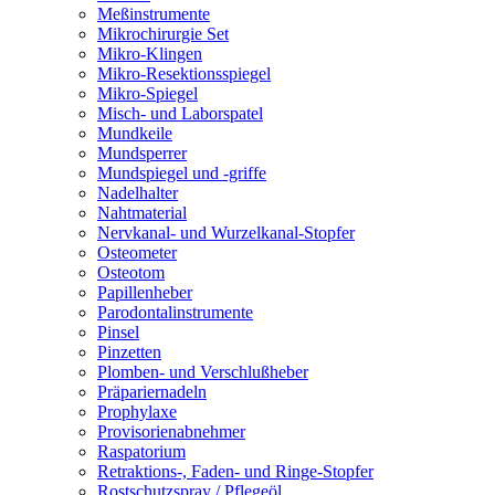
Meßinstrumente
Mikrochirurgie Set
Mikro-Klingen
Mikro-Resektionsspiegel
Mikro-Spiegel
Misch- und Laborspatel
Mundkeile
Mundsperrer
Mundspiegel und -griffe
Nadelhalter
Nahtmaterial
Nervkanal- und Wurzelkanal-Stopfer
Osteometer
Osteotom
Papillenheber
Parodontalinstrumente
Pinsel
Pinzetten
Plomben- und Verschlußheber
Präpariernadeln
Prophylaxe
Provisorienabnehmer
Raspatorium
Retraktions-, Faden- und Ringe-Stopfer
Rostschutzspray / Pflegeöl