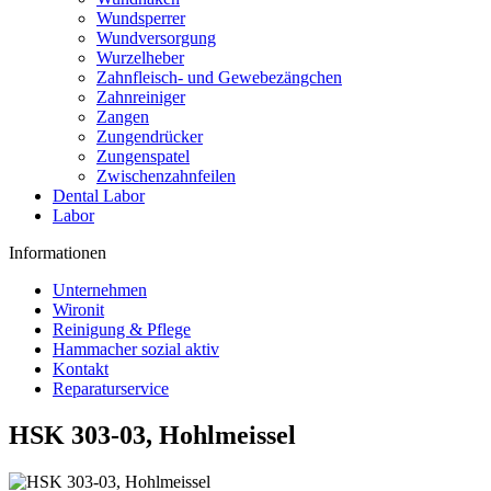
Wundsperrer
Wundversorgung
Wurzelheber
Zahnfleisch- und Gewebezängchen
Zahnreiniger
Zangen
Zungendrücker
Zungenspatel
Zwischenzahnfeilen
Dental Labor
Labor
Informationen
Unternehmen
Wironit
Reinigung & Pflege
Hammacher sozial aktiv
Kontakt
Reparaturservice
HSK 303-03, Hohlmeissel