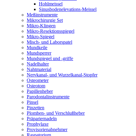
Hohlmeissel
Sinusbodenelevations-Meissel
Meßinstrumente
Mikrochirurgie Set
Mikro-Klingen
Mikro-Resektionsspiegel
Mikro-Spiegel
Misch- und Laborspatel
Mundkeile
Mundsperrer
Mundspiegel und -griffe
Nadelhalter
Nahtmaterial
Nervkanal- und Wurzelkanal-Stopfer
Osteometer
Osteotom
Papillenheber
Parodontalinstrumente
Pinsel
Pinzetten
Plomben- und Verschlußheber
Präpariernadeln
Prophylaxe
Provisorienabnehmer
Raspatorium