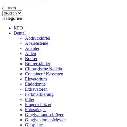
deutsch
Kategorien
KFO
Dental
Abdrucklöffel
Abziehsteine
Adapter
Ahlen
Bohrer
Bohrerständer
Chirurgische Nadeln
Container / Kassetten
Elevatorium
Endodontie
Exkavatoren
Farbmarkierung
Filter
Fingerschützer
Fotospiegel
Gingivalrandschräger
Gingivektomie-Messer
Glasplatte