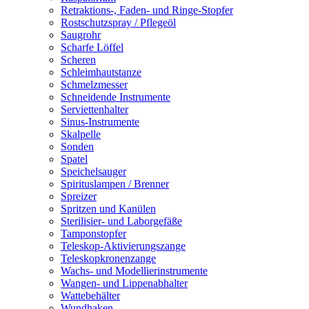
Retraktions-, Faden- und Ringe-Stopfer
Rostschutzspray / Pflegeöl
Saugrohr
Scharfe Löffel
Scheren
Schleimhautstanze
Schmelzmesser
Schneidende Instrumente
Serviettenhalter
Sinus-Instrumente
Skalpelle
Sonden
Spatel
Speichelsauger
Spirituslampen / Brenner
Spreizer
Spritzen und Kanülen
Sterilisier- und Laborgefäße
Tamponstopfer
Teleskop-Aktivierungszange
Teleskopkronenzange
Wachs- und Modellierinstrumente
Wangen- und Lippenabhalter
Wattebehälter
Wundhaken