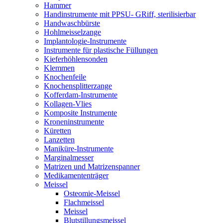
Hammer
Handinstrumente mit PPSU- GRiff, sterilisierbar
Handwaschbürste
Hohlmeisselzange
Implantologie-Instrumente
Instrumente für plastische Füllungen
Kieferhöhlensonden
Klemmen
Knochenfeile
Knochensplitterzange
Kofferdam-Instrumente
Kollagen-Vlies
Komposite Instrumente
Kroneninstrumente
Küretten
Lanzetten
Maniküre-Instrumente
Marginalmesser
Matrizen und Matrizenspanner
Medikamententräger
Meissel
Osteomie-Meissel
Flachmeissel
Meissel
Blutstillungsmeissel