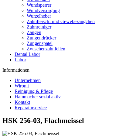
Wundsperrer
Wundversorgung
Wurzelheber
Zahnfleisch- und Gewebezängchen
Zahnreiniger
Zangen
Zungendrücker
Zungenspatel
Zwischenzahnfeilen
Dental Labor
Labor
Informationen
Unternehmen
Wironit
Reinigung & Pflege
Hammacher sozial aktiv
Kontakt
Reparaturservice
HSK 256-03, Flachmeissel