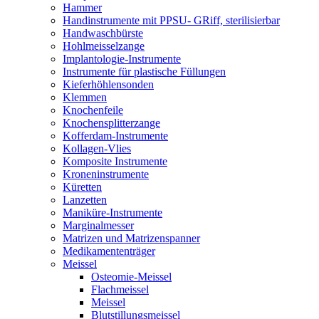
Hammer
Handinstrumente mit PPSU- GRiff, sterilisierbar
Handwaschbürste
Hohlmeisselzange
Implantologie-Instrumente
Instrumente für plastische Füllungen
Kieferhöhlensonden
Klemmen
Knochenfeile
Knochensplitterzange
Kofferdam-Instrumente
Kollagen-Vlies
Komposite Instrumente
Kroneninstrumente
Küretten
Lanzetten
Maniküre-Instrumente
Marginalmesser
Matrizen und Matrizenspanner
Medikamententräger
Meissel
Osteomie-Meissel
Flachmeissel
Meissel
Blutstillungsmeissel