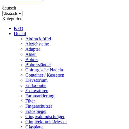
deutsch
Kategorien
KFO
Dental
Abdrucklöffel
Abziehsteine
Adapter
Ahlen
Bohrer
Bohrerständer
Chirurgische Nadeln
Container / Kassetten
Elevatorium
Endodontie
Exkavatoren
Farbmarkierung
Filter
Fingerschützer
Fotospiegel
Gingivalrandschräger
Gingivektomie-Messer
Glasplatte