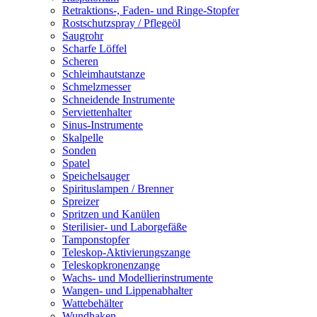
Retraktions-, Faden- und Ringe-Stopfer
Rostschutzspray / Pflegeöl
Saugrohr
Scharfe Löffel
Scheren
Schleimhautstanze
Schmelzmesser
Schneidende Instrumente
Serviettenhalter
Sinus-Instrumente
Skalpelle
Sonden
Spatel
Speichelsauger
Spirituslampen / Brenner
Spreizer
Spritzen und Kanülen
Sterilisier- und Laborgefäße
Tamponstopfer
Teleskop-Aktivierungszange
Teleskopkronenzange
Wachs- und Modellierinstrumente
Wangen- und Lippenabhalter
Wattebehälter
Wundhaken