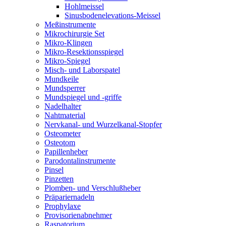
Hohlmeissel
Sinusbodenelevations-Meissel
Meßinstrumente
Mikrochirurgie Set
Mikro-Klingen
Mikro-Resektionsspiegel
Mikro-Spiegel
Misch- und Laborspatel
Mundkeile
Mundsperrer
Mundspiegel und -griffe
Nadelhalter
Nahtmaterial
Nervkanal- und Wurzelkanal-Stopfer
Osteometer
Osteotom
Papillenheber
Parodontalinstrumente
Pinsel
Pinzetten
Plomben- und Verschlußheber
Präpariernadeln
Prophylaxe
Provisorienabnehmer
Raspatorium