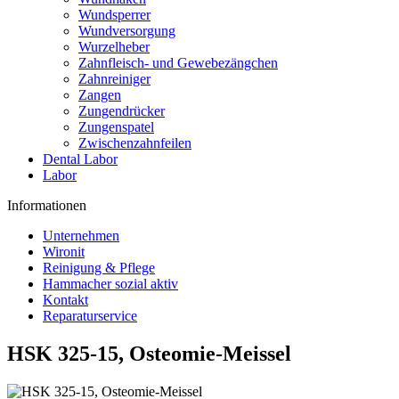
Wundsperrer
Wundversorgung
Wurzelheber
Zahnfleisch- und Gewebezängchen
Zahnreiniger
Zangen
Zungendrücker
Zungenspatel
Zwischenzahnfeilen
Dental Labor
Labor
Informationen
Unternehmen
Wironit
Reinigung & Pflege
Hammacher sozial aktiv
Kontakt
Reparaturservice
HSK 325-15, Osteomie-Meissel