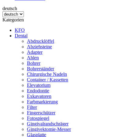
deutsch
Kategorien
KFO
Dental
Abdrucklöffel
Abziehsteine
Adapter
Ahlen
Bohrer
Bohrerständer
Chirurgische Nadeln
Container / Kassetten
Elevatorium
Endodontie
Exkavatoren
Farbmarkierung
Filter
Fingerschützer
Fotospiegel
Gingivalrandschräger
Gingivektomie-Messer
Glasplatte