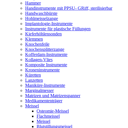
Hammer
Handinstrumente mit PPSU- GRiff, sterilisierbar
Handwaschbürste
Hohlmeisselzange
Implantologie-Instrumente
Instrumente für plastische Füllungen
Kieferhöhlensonden
Klemmen
Knochenfeile
Knochensplitterzange
Kofferdam-Instrumente
Kollagen-Vlies
Komposite Instrumente
Kroneninstrumente
Küretten
Lanzetten
Maniküre-Instrumente
Marginalmesser
Matrizen und Matrizenspanner
Medikamententräger
Meissel
Osteomie-Meissel
Flachmeissel
Meissel
Blutstillungsmeissel