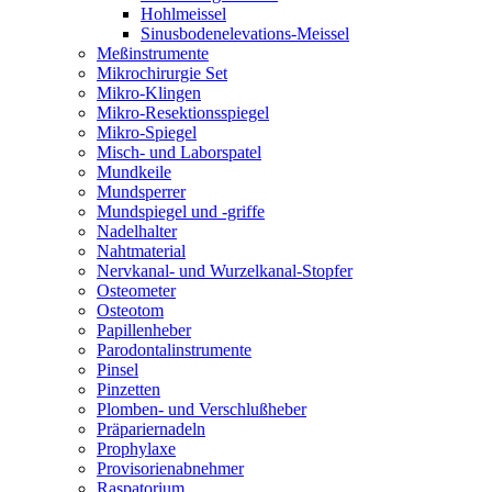
Hohlmeissel
Sinusbodenelevations-Meissel
Meßinstrumente
Mikrochirurgie Set
Mikro-Klingen
Mikro-Resektionsspiegel
Mikro-Spiegel
Misch- und Laborspatel
Mundkeile
Mundsperrer
Mundspiegel und -griffe
Nadelhalter
Nahtmaterial
Nervkanal- und Wurzelkanal-Stopfer
Osteometer
Osteotom
Papillenheber
Parodontalinstrumente
Pinsel
Pinzetten
Plomben- und Verschlußheber
Präpariernadeln
Prophylaxe
Provisorienabnehmer
Raspatorium