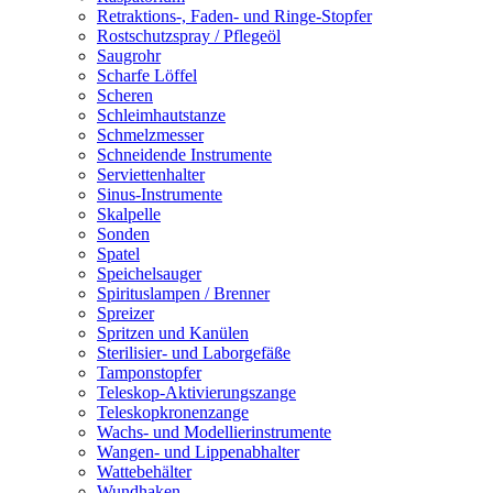
Retraktions-, Faden- und Ringe-Stopfer
Rostschutzspray / Pflegeöl
Saugrohr
Scharfe Löffel
Scheren
Schleimhautstanze
Schmelzmesser
Schneidende Instrumente
Serviettenhalter
Sinus-Instrumente
Skalpelle
Sonden
Spatel
Speichelsauger
Spirituslampen / Brenner
Spreizer
Spritzen und Kanülen
Sterilisier- und Laborgefäße
Tamponstopfer
Teleskop-Aktivierungszange
Teleskopkronenzange
Wachs- und Modellierinstrumente
Wangen- und Lippenabhalter
Wattebehälter
Wundhaken