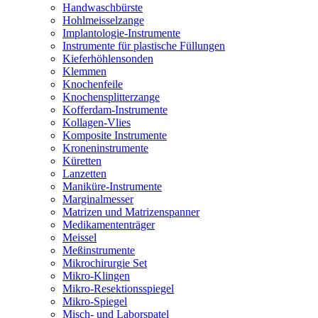
Handwaschbürste
Hohlmeisselzange
Implantologie-Instrumente
Instrumente für plastische Füllungen
Kieferhöhlensonden
Klemmen
Knochenfeile
Knochensplitterzange
Kofferdam-Instrumente
Kollagen-Vlies
Komposite Instrumente
Kroneninstrumente
Küretten
Lanzetten
Maniküre-Instrumente
Marginalmesser
Matrizen und Matrizenspanner
Medikamententräger
Meissel
Meßinstrumente
Mikrochirurgie Set
Mikro-Klingen
Mikro-Resektionsspiegel
Mikro-Spiegel
Misch- und Laborspatel