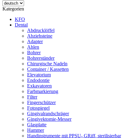
Kategorien
KFO
Dental
Abdrucklöffel
Abziehsteine
Adapter
Ahlen
Bohrer
Bohrerständer
Chirurgische Nadeln
Container / Kassetten
Elevatorium
Endodontie
Exkavatoren
Farbmarkierung
Filter
Fingerschützer
Fotospiegel
Gingivalrandschräger
Gingivektomie-Messer
Glasplatte
Hammer
Handinstrumente mit PPSU- GRiff, sterilisierbar