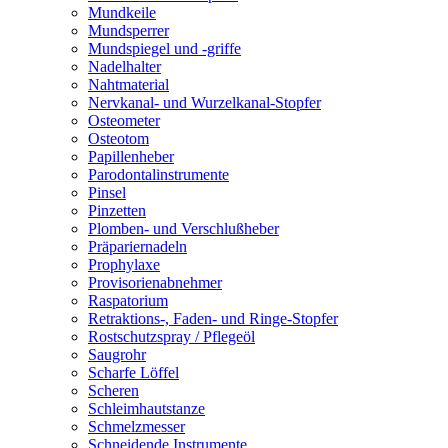
Mundkeile
Mundsperrer
Mundspiegel und -griffe
Nadelhalter
Nahtmaterial
Nervkanal- und Wurzelkanal-Stopfer
Osteometer
Osteotom
Papillenheber
Parodontalinstrumente
Pinsel
Pinzetten
Plomben- und Verschlußheber
Präpariernadeln
Prophylaxe
Provisorienabnehmer
Raspatorium
Retraktions-, Faden- und Ringe-Stopfer
Rostschutzspray / Pflegeöl
Saugrohr
Scharfe Löffel
Scheren
Schleimhautstanze
Schmelzmesser
Schneidende Instrumente