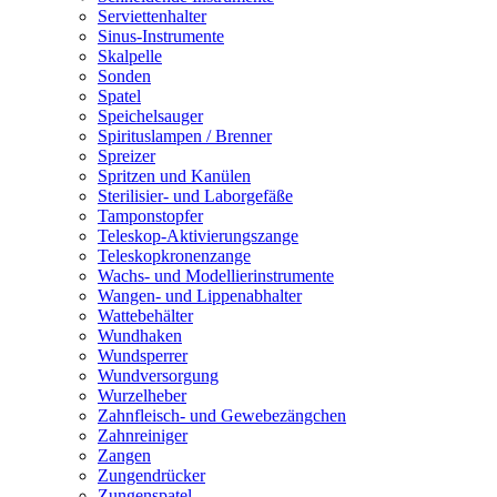
Serviettenhalter
Sinus-Instrumente
Skalpelle
Sonden
Spatel
Speichelsauger
Spirituslampen / Brenner
Spreizer
Spritzen und Kanülen
Sterilisier- und Laborgefäße
Tamponstopfer
Teleskop-Aktivierungszange
Teleskopkronenzange
Wachs- und Modellierinstrumente
Wangen- und Lippenabhalter
Wattebehälter
Wundhaken
Wundsperrer
Wundversorgung
Wurzelheber
Zahnfleisch- und Gewebezängchen
Zahnreiniger
Zangen
Zungendrücker
Zungenspatel