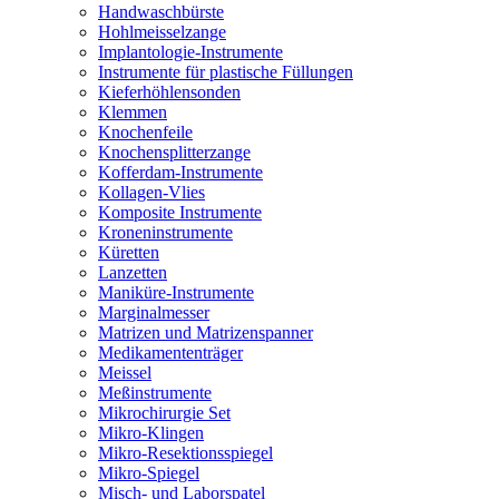
Handwaschbürste
Hohlmeisselzange
Implantologie-Instrumente
Instrumente für plastische Füllungen
Kieferhöhlensonden
Klemmen
Knochenfeile
Knochensplitterzange
Kofferdam-Instrumente
Kollagen-Vlies
Komposite Instrumente
Kroneninstrumente
Küretten
Lanzetten
Maniküre-Instrumente
Marginalmesser
Matrizen und Matrizenspanner
Medikamententräger
Meissel
Meßinstrumente
Mikrochirurgie Set
Mikro-Klingen
Mikro-Resektionsspiegel
Mikro-Spiegel
Misch- und Laborspatel