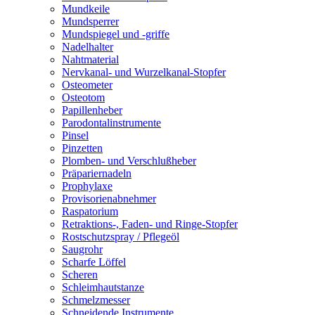
Mundkeile
Mundsperrer
Mundspiegel und -griffe
Nadelhalter
Nahtmaterial
Nervkanal- und Wurzelkanal-Stopfer
Osteometer
Osteotom
Papillenheber
Parodontalinstrumente
Pinsel
Pinzetten
Plomben- und Verschlußheber
Präpariernadeln
Prophylaxe
Provisorienabnehmer
Raspatorium
Retraktions-, Faden- und Ringe-Stopfer
Rostschutzspray / Pflegeöl
Saugrohr
Scharfe Löffel
Scheren
Schleimhautstanze
Schmelzmesser
Schneidende Instrumente