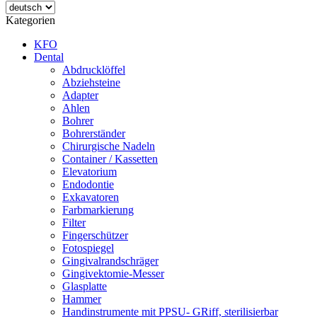
Kategorien
KFO
Dental
Abdrucklöffel
Abziehsteine
Adapter
Ahlen
Bohrer
Bohrerständer
Chirurgische Nadeln
Container / Kassetten
Elevatorium
Endodontie
Exkavatoren
Farbmarkierung
Filter
Fingerschützer
Fotospiegel
Gingivalrandschräger
Gingivektomie-Messer
Glasplatte
Hammer
Handinstrumente mit PPSU- GRiff, sterilisierbar