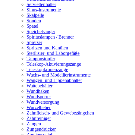
Serviettenhalter
Sinus-Instrumente
Skalpelle
Sonden
Spatel
Speichelsauger
Spirituslampen / Brenner
Spreizer
Spritzen und Kanülen
Sterilisier- und Laborgefäße
Tamponstopfer
Teleskop-Aktivierungszange
Teleskopkronenzange
Wachs- und Modellierinstrumente
Wangen- und Lippenabhalter
Wattebehälter
Wundhaken
Wundsperrer
Wundversorgung
Wurzelheber
Zahnfleisch- und Gewebezängchen
Zahnreiniger
Zangen
Zungendrücker
Zungenspatel