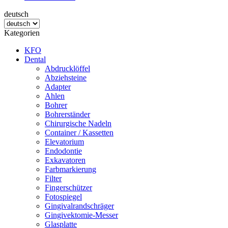
deutsch
Kategorien
KFO
Dental
Abdrucklöffel
Abziehsteine
Adapter
Ahlen
Bohrer
Bohrerständer
Chirurgische Nadeln
Container / Kassetten
Elevatorium
Endodontie
Exkavatoren
Farbmarkierung
Filter
Fingerschützer
Fotospiegel
Gingivalrandschräger
Gingivektomie-Messer
Glasplatte