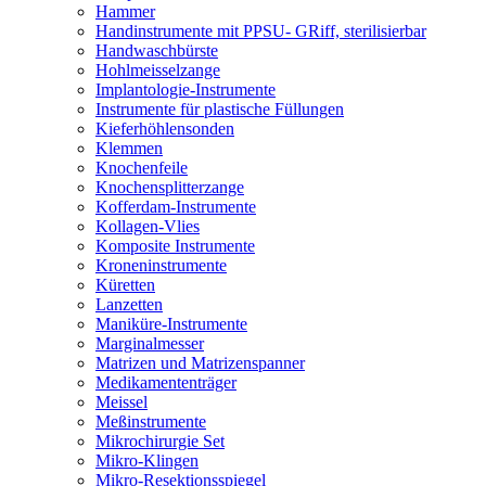
Hammer
Handinstrumente mit PPSU- GRiff, sterilisierbar
Handwaschbürste
Hohlmeisselzange
Implantologie-Instrumente
Instrumente für plastische Füllungen
Kieferhöhlensonden
Klemmen
Knochenfeile
Knochensplitterzange
Kofferdam-Instrumente
Kollagen-Vlies
Komposite Instrumente
Kroneninstrumente
Küretten
Lanzetten
Maniküre-Instrumente
Marginalmesser
Matrizen und Matrizenspanner
Medikamententräger
Meissel
Meßinstrumente
Mikrochirurgie Set
Mikro-Klingen
Mikro-Resektionsspiegel