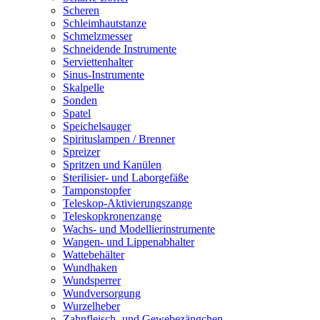
Scheren
Schleimhautstanze
Schmelzmesser
Schneidende Instrumente
Serviettenhalter
Sinus-Instrumente
Skalpelle
Sonden
Spatel
Speichelsauger
Spirituslampen / Brenner
Spreizer
Spritzen und Kanülen
Sterilisier- und Laborgefäße
Tamponstopfer
Teleskop-Aktivierungszange
Teleskopkronenzange
Wachs- und Modellierinstrumente
Wangen- und Lippenabhalter
Wattebehälter
Wundhaken
Wundsperrer
Wundversorgung
Wurzelheber
Zahnfleisch- und Gewebezängchen