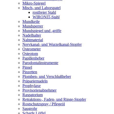
Mikro-Spiegel
Misch- und Laborspatel
rostfreier Stahl
WIRONIT-Stahl
Mundkeile
Mundsperrer
Mundspiegel und -griffe
Nadelhalter
Nahtmaterial
Nervkanal- und Wurzelkanal-Stopfer
Osteometer
Osteotom
Papillenheber
Parodontalinstrumente
Pinsel
Pinzetten
Plomben- und Verschlußheber
Präpariernadeln
Prophylaxe
Provisorienabnehmer
Raspatorium
Retraktions-, Faden- und Ringe-Stopfer
Rostschutzspray / Pflegeöl
Saugrohr
Scharfe Löffel