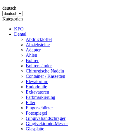
deutsch
Kategorien
KFO
Dental
Abdrucklöffel
Abziehsteine
Adapter
Ahlen
Bohrer
Bohrerständer
Chirurgische Nadeln
Container / Kassetten
Elevatorium
Endodontie
Exkavatoren
Farbmarkierung
Filter
Fingerschützer
Fotospiegel
Gingivalrandschräger
Gingivektomie-Messer
Glasplatte