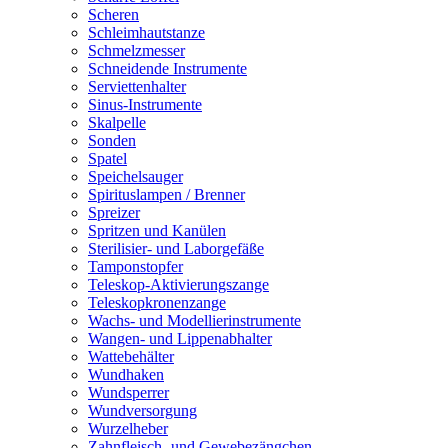
Scheren
Schleimhautstanze
Schmelzmesser
Schneidende Instrumente
Serviettenhalter
Sinus-Instrumente
Skalpelle
Sonden
Spatel
Speichelsauger
Spirituslampen / Brenner
Spreizer
Spritzen und Kanülen
Sterilisier- und Laborgefäße
Tamponstopfer
Teleskop-Aktivierungszange
Teleskopkronenzange
Wachs- und Modellierinstrumente
Wangen- und Lippenabhalter
Wattebehälter
Wundhaken
Wundsperrer
Wundversorgung
Wurzelheber
Zahnfleisch- und Gewebezängchen