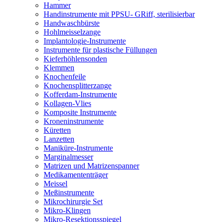
Hammer
Handinstrumente mit PPSU- GRiff, sterilisierbar
Handwaschbürste
Hohlmeisselzange
Implantologie-Instrumente
Instrumente für plastische Füllungen
Kieferhöhlensonden
Klemmen
Knochenfeile
Knochensplitterzange
Kofferdam-Instrumente
Kollagen-Vlies
Komposite Instrumente
Kroneninstrumente
Küretten
Lanzetten
Maniküre-Instrumente
Marginalmesser
Matrizen und Matrizenspanner
Medikamententräger
Meissel
Meßinstrumente
Mikrochirurgie Set
Mikro-Klingen
Mikro-Resektionsspiegel