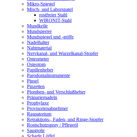
Mikro-Spiegel
Misch- und Laborspatel
rostfreier Stahl
WIRONIT-Stahl
Mundkeile
Mundsperrer
Mundspiegel und -griffe
Nadelhalter
Nahtmaterial
Nervkanal- und Wurzelkanal-Stopfer
Osteometer
Osteotom
Papillenheber
Parodontalinstrumente
Pinsel
Pinzetten
Plomben- und Verschlußheber
Präpariernadeln
Prophylaxe
Provisorienabnehmer
Raspatorium
Retraktions-, Faden- und Ringe-Stopfer
Rostschutzspray / Pflegeöl
Saugrohr
Scharfe Löffel