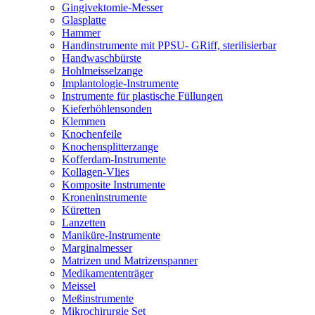
Gingivektomie-Messer
Glasplatte
Hammer
Handinstrumente mit PPSU- GRiff, sterilisierbar
Handwaschbürste
Hohlmeisselzange
Implantologie-Instrumente
Instrumente für plastische Füllungen
Kieferhöhlensonden
Klemmen
Knochenfeile
Knochensplitterzange
Kofferdam-Instrumente
Kollagen-Vlies
Komposite Instrumente
Kroneninstrumente
Küretten
Lanzetten
Maniküre-Instrumente
Marginalmesser
Matrizen und Matrizenspanner
Medikamententräger
Meissel
Meßinstrumente
Mikrochirurgie Set