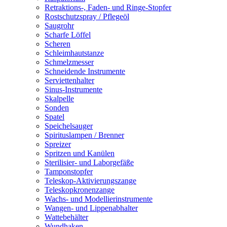
Retraktions-, Faden- und Ringe-Stopfer
Rostschutzspray / Pflegeöl
Saugrohr
Scharfe Löffel
Scheren
Schleimhautstanze
Schmelzmesser
Schneidende Instrumente
Serviettenhalter
Sinus-Instrumente
Skalpelle
Sonden
Spatel
Speichelsauger
Spirituslampen / Brenner
Spreizer
Spritzen und Kanülen
Sterilisier- und Laborgefäße
Tamponstopfer
Teleskop-Aktivierungszange
Teleskopkronenzange
Wachs- und Modellierinstrumente
Wangen- und Lippenabhalter
Wattebehälter
Wundhaken