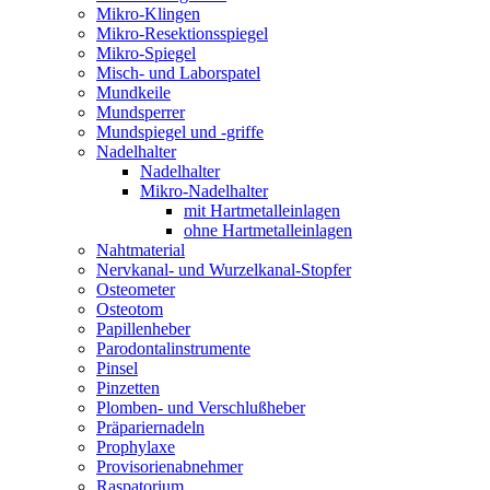
Mikro-Klingen
Mikro-Resektionsspiegel
Mikro-Spiegel
Misch- und Laborspatel
Mundkeile
Mundsperrer
Mundspiegel und -griffe
Nadelhalter
Nadelhalter
Mikro-Nadelhalter
mit Hartmetalleinlagen
ohne Hartmetalleinlagen
Nahtmaterial
Nervkanal- und Wurzelkanal-Stopfer
Osteometer
Osteotom
Papillenheber
Parodontalinstrumente
Pinsel
Pinzetten
Plomben- und Verschlußheber
Präpariernadeln
Prophylaxe
Provisorienabnehmer
Raspatorium