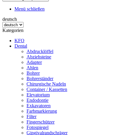
Menü schließen
deutsch
Kategorien
KFO
Dental
Abdrucklöffel
Abziehsteine
Adapter
Ahlen
Bohrer
Bohrerständer
Chirurgische Nadeln
Container / Kassetten
Elevatorium
Endodontie
Exkavatoren
Farbmarkierung
Filter
Fingerschützer
Fotospiegel
Gingivalrandschräger