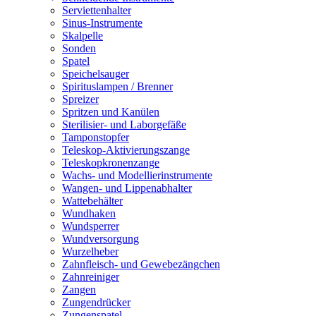
Serviettenhalter
Sinus-Instrumente
Skalpelle
Sonden
Spatel
Speichelsauger
Spirituslampen / Brenner
Spreizer
Spritzen und Kanülen
Sterilisier- und Laborgefäße
Tamponstopfer
Teleskop-Aktivierungszange
Teleskopkronenzange
Wachs- und Modellierinstrumente
Wangen- und Lippenabhalter
Wattebehälter
Wundhaken
Wundsperrer
Wundversorgung
Wurzelheber
Zahnfleisch- und Gewebezängchen
Zahnreiniger
Zangen
Zungendrücker
Zungenspatel