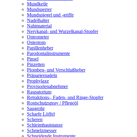
Mundkeile
Mundsperrer
Mundspiegel und -griffe
Nadelhalter
Nahtmaterial
Nervkanal- und Wurzelkanal-Stopfer
Osteometer
Osteotom
Papillenheber
Parodontalinstrumente
Pinsel
Pinzetten
Plomben- und Verschlußheber
Präpariernadeln
Prophylaxe
Provisorienabnehmer
Raspatorium
Retraktions-, Faden- und Ringe-Stopfer
Rostschutzspray / Pflegeöl
Saugrohr
Scharfe Löffel
Scheren
Schleimhautstanze
Schmelzmesser
Schneidende Instrumente