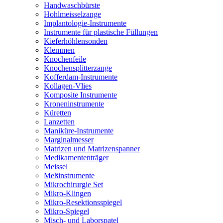
Handwaschbürste
Hohlmeisselzange
Implantologie-Instrumente
Instrumente für plastische Füllungen
Kieferhöhlensonden
Klemmen
Knochenfeile
Knochensplitterzange
Kofferdam-Instrumente
Kollagen-Vlies
Komposite Instrumente
Kroneninstrumente
Küretten
Lanzetten
Maniküre-Instrumente
Marginalmesser
Matrizen und Matrizenspanner
Medikamententräger
Meissel
Meßinstrumente
Mikrochirurgie Set
Mikro-Klingen
Mikro-Resektionsspiegel
Mikro-Spiegel
Misch- und Laborspatel