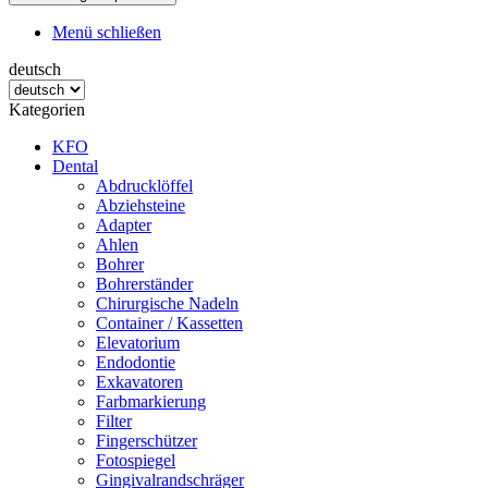
Menü schließen
deutsch
Kategorien
KFO
Dental
Abdrucklöffel
Abziehsteine
Adapter
Ahlen
Bohrer
Bohrerständer
Chirurgische Nadeln
Container / Kassetten
Elevatorium
Endodontie
Exkavatoren
Farbmarkierung
Filter
Fingerschützer
Fotospiegel
Gingivalrandschräger