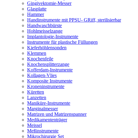
Gingivektomie-Messer
Glasplatte
Hammer
Handinstrumente mit PPSU- GRiff, sterilisierbar
Handwaschbürste
Hohlmeisselzange
Implantologie-Instrumente
Instrumente für plastische Füllungen
Kieferhöhlensonden
Klemmen
Knochenfeile
Knochensplitterzange
Kofferdam-Instrumente
Kollagen-Vlies
Komposite Instrumente
Kroneninstrumente
Küretten
Lanzetten
Maniküre-Instrumente
Marginalmesser
Matrizen und Matrizenspanner
Medikamententräger
Meissel
Meßinstrumente
Mikrochirurgie Set