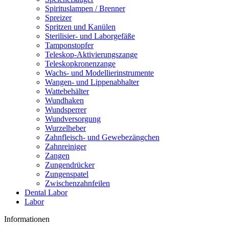
Spirituslampen / Brenner
Spreizer
Spritzen und Kanülen
Sterilisier- und Laborgefäße
Tamponstopfer
Teleskop-Aktivierungszange
Teleskopkronenzange
Wachs- und Modellierinstrumente
Wangen- und Lippenabhalter
Wattebehälter
Wundhaken
Wundsperrer
Wundversorgung
Wurzelheber
Zahnfleisch- und Gewebezängchen
Zahnreiniger
Zangen
Zungendrücker
Zungenspatel
Zwischenzahnfeilen
Dental Labor
Labor
Informationen