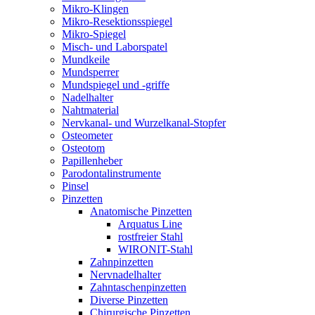
Mikro-Klingen
Mikro-Resektionsspiegel
Mikro-Spiegel
Misch- und Laborspatel
Mundkeile
Mundsperrer
Mundspiegel und -griffe
Nadelhalter
Nahtmaterial
Nervkanal- und Wurzelkanal-Stopfer
Osteometer
Osteotom
Papillenheber
Parodontalinstrumente
Pinsel
Pinzetten
Anatomische Pinzetten
Arquatus Line
rostfreier Stahl
WIRONIT-Stahl
Zahnpinzetten
Nervnadelhalter
Zahntaschenpinzetten
Diverse Pinzetten
Chirurgische Pinzetten