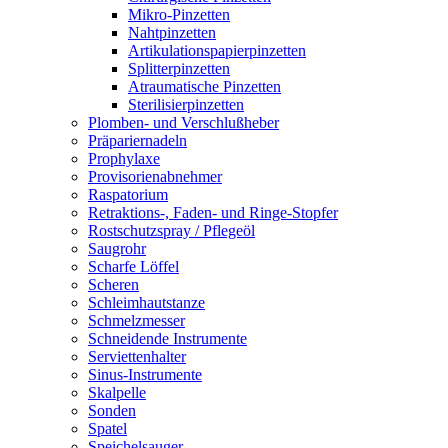
Mikro-Pinzetten
Nahtpinzetten
Artikulationspapierpinzetten
Splitterpinzetten
Atraumatische Pinzetten
Sterilisierpinzetten
Plomben- und Verschlußheber
Präpariernadeln
Prophylaxe
Provisorienabnehmer
Raspatorium
Retraktions-, Faden- und Ringe-Stopfer
Rostschutzspray / Pflegeöl
Saugrohr
Scharfe Löffel
Scheren
Schleimhautstanze
Schmelzmesser
Schneidende Instrumente
Serviettenhalter
Sinus-Instrumente
Skalpelle
Sonden
Spatel
Speichelsauger