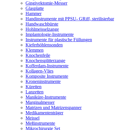
Gingivektomie-Messer
Glasplatte
Hammer
Handinstrumente mit PPSU- GRiff, sterilisierbar
Handwaschbürste
Hohlmeisselzange
Implantologie-Instrumente
Instrumente für plastische Füllungen
Kieferhöhlensonden
Klemmen
Knochenfeile
Knochensplitterzange
Kofferdam-Instrumente
Kollagen-Vlies
Komposite Instrumente
Kroneninstrumente
Küretten
Lanzetten
Maniküre-Instrumente
Marginalmesser
Matrizen und Matrizenspanner
Medikamententräger
Meissel
Meßinstrumente
Mikrochirurgie Set