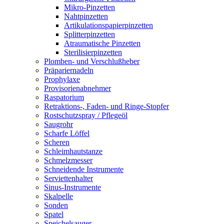
Mikro-Pinzetten
Nahtpinzetten
Artikulationspapierpinzetten
Splitterpinzetten
Atraumatische Pinzetten
Sterilisierpinzetten
Plomben- und Verschlußheber
Präpariernadeln
Prophylaxe
Provisorienabnehmer
Raspatorium
Retraktions-, Faden- und Ringe-Stopfer
Rostschutzspray / Pflegeöl
Saugrohr
Scharfe Löffel
Scheren
Schleimhautstanze
Schmelzmesser
Schneidende Instrumente
Serviettenhalter
Sinus-Instrumente
Skalpelle
Sonden
Spatel
Speichelsauger