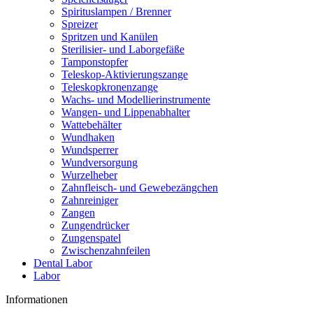
Spirituslampen / Brenner
Spreizer
Spritzen und Kanülen
Sterilisier- und Laborgefäße
Tamponstopfer
Teleskop-Aktivierungszange
Teleskopkronenzange
Wachs- und Modellierinstrumente
Wangen- und Lippenabhalter
Wattebehälter
Wundhaken
Wundsperrer
Wundversorgung
Wurzelheber
Zahnfleisch- und Gewebezängchen
Zahnreiniger
Zangen
Zungendrücker
Zungenspatel
Zwischenzahnfeilen
Dental Labor
Labor
Informationen