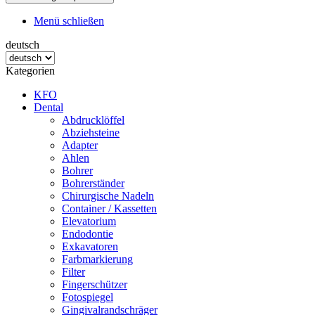
Menü schließen
deutsch
Kategorien
KFO
Dental
Abdrucklöffel
Abziehsteine
Adapter
Ahlen
Bohrer
Bohrerständer
Chirurgische Nadeln
Container / Kassetten
Elevatorium
Endodontie
Exkavatoren
Farbmarkierung
Filter
Fingerschützer
Fotospiegel
Gingivalrandschräger