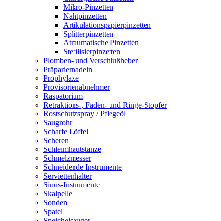
Mikro-Pinzetten
Nahtpinzetten
Artikulationspapierpinzetten
Splitterpinzetten
Atraumatische Pinzetten
Sterilisierpinzetten
Plomben- und Verschlußheber
Präpariernadeln
Prophylaxe
Provisorienabnehmer
Raspatorium
Retraktions-, Faden- und Ringe-Stopfer
Rostschutzspray / Pflegeöl
Saugrohr
Scharfe Löffel
Scheren
Schleimhautstanze
Schmelzmesser
Schneidende Instrumente
Serviettenhalter
Sinus-Instrumente
Skalpelle
Sonden
Spatel
Speichelsauger