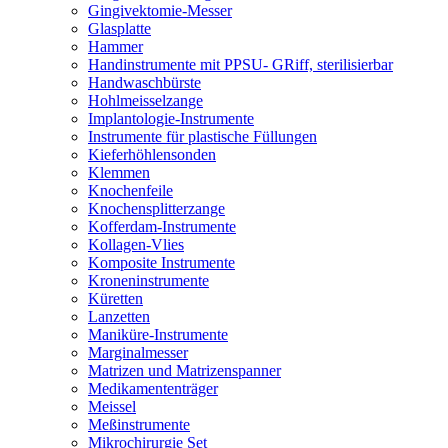
Gingivektomie-Messer
Glasplatte
Hammer
Handinstrumente mit PPSU- GRiff, sterilisierbar
Handwaschbürste
Hohlmeisselzange
Implantologie-Instrumente
Instrumente für plastische Füllungen
Kieferhöhlensonden
Klemmen
Knochenfeile
Knochensplitterzange
Kofferdam-Instrumente
Kollagen-Vlies
Komposite Instrumente
Kroneninstrumente
Küretten
Lanzetten
Maniküre-Instrumente
Marginalmesser
Matrizen und Matrizenspanner
Medikamententräger
Meissel
Meßinstrumente
Mikrochirurgie Set