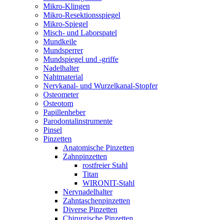
Mikro-Klingen
Mikro-Resektionsspiegel
Mikro-Spiegel
Misch- und Laborspatel
Mundkeile
Mundsperrer
Mundspiegel und -griffe
Nadelhalter
Nahtmaterial
Nervkanal- und Wurzelkanal-Stopfer
Osteometer
Osteotom
Papillenheber
Parodontalinstrumente
Pinsel
Pinzetten
Anatomische Pinzetten
Zahnpinzetten
rostfreier Stahl
Titan
WIRONIT-Stahl
Nervnadelhalter
Zahntaschenpinzetten
Diverse Pinzetten
Chirurgische Pinzetten