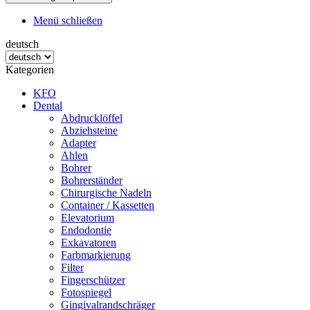
Menü schließen
deutsch
Kategorien
KFO
Dental
Abdrucklöffel
Abziehsteine
Adapter
Ahlen
Bohrer
Bohrerständer
Chirurgische Nadeln
Container / Kassetten
Elevatorium
Endodontie
Exkavatoren
Farbmarkierung
Filter
Fingerschützer
Fotospiegel
Gingivalrandschräger