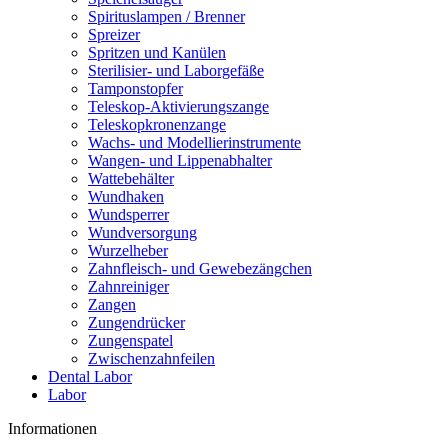
Spirituslampen / Brenner
Spreizer
Spritzen und Kanülen
Sterilisier- und Laborgefäße
Tamponstopfer
Teleskop-Aktivierungszange
Teleskopkronenzange
Wachs- und Modellierinstrumente
Wangen- und Lippenabhalter
Wattebehälter
Wundhaken
Wundsperrer
Wundversorgung
Wurzelheber
Zahnfleisch- und Gewebezängchen
Zahnreiniger
Zangen
Zungendrücker
Zungenspatel
Zwischenzahnfeilen
Dental Labor
Labor
Informationen