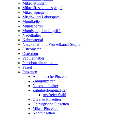
Mikro-Klingen
Mikro-Resektionsspiegel
Mikro-Spiegel
Misch- und Laborspatel
Mundkeile
Mundsperrer
Mundspiegel und -griffe
Nadelhalter
Nahtmaterial
Nervkanal- und Wurzelkanal-Stopfer
Osteometer
Osteotom
Papillenheber
Parodontalinstrumente
Pinsel
Pinzetten
Anatomische Pinzetten
Zahnpinzetten
Nervnadelhalter
Zahntaschenpinzetten
rostfreier Stahl
Diverse Pinzetten
Chirurgische Pinzetten
Mikro-Pinzetten
Nahtpinzetten