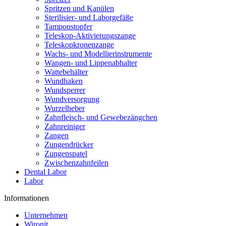
Spritzen und Kanülen
Sterilisier- und Laborgefäße
Tamponstopfer
Teleskop-Aktivierungszange
Teleskopkronenzange
Wachs- und Modellierinstrumente
Wangen- und Lippenabhalter
Wattebehälter
Wundhaken
Wundsperrer
Wundversorgung
Wurzelheber
Zahnfleisch- und Gewebezängchen
Zahnreiniger
Zangen
Zungendrücker
Zungenspatel
Zwischenzahnfeilen
Dental Labor
Labor
Informationen
Unternehmen
Wironit