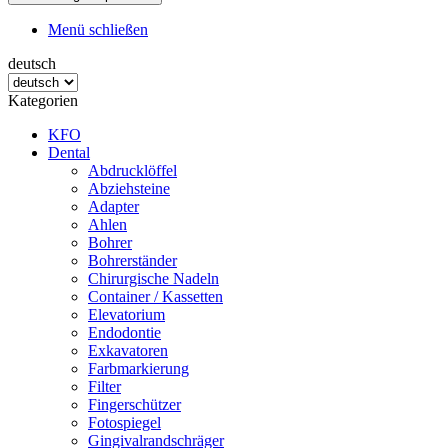
Menü schließen
deutsch
Kategorien
KFO
Dental
Abdrucklöffel
Abziehsteine
Adapter
Ahlen
Bohrer
Bohrerständer
Chirurgische Nadeln
Container / Kassetten
Elevatorium
Endodontie
Exkavatoren
Farbmarkierung
Filter
Fingerschützer
Fotospiegel
Gingivalrandschräger