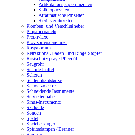
Artikulationspapierpinzetten
Splitterpinzetten
Atraumatische Pinzetten
Sterilisierpinzetten
Plomben- und Verschlußheber
Präpariernadeln
Prophylaxe
Provisorienabnehmer
Raspatorium
Retraktions-, Faden- und Ringe-Stopfer
Rostschutzspray / Pflegeöl
Saugrohr
Scharfe Löffel
Scheren
Schleimhautstanze
Schmelzmesser
Schneidende Instrumente
Serviettenhalter
Sinus-Instrumente
Skalpelle
Sonden
Spatel
Speichelsauger
Spirituslampen / Brenner
Spreizer