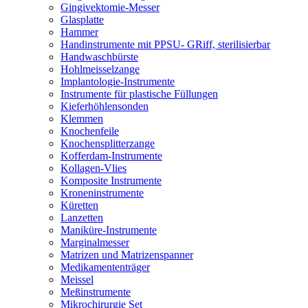
Gingivektomie-Messer
Glasplatte
Hammer
Handinstrumente mit PPSU- GRiff, sterilisierbar
Handwaschbürste
Hohlmeisselzange
Implantologie-Instrumente
Instrumente für plastische Füllungen
Kieferhöhlensonden
Klemmen
Knochenfeile
Knochensplitterzange
Kofferdam-Instrumente
Kollagen-Vlies
Komposite Instrumente
Kroneninstrumente
Küretten
Lanzetten
Maniküre-Instrumente
Marginalmesser
Matrizen und Matrizenspanner
Medikamententräger
Meissel
Meßinstrumente
Mikrochirurgie Set