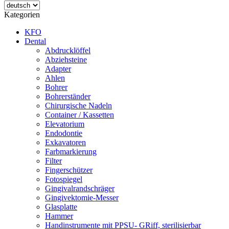
Kategorien
KFO
Dental
Abdrucklöffel
Abziehsteine
Adapter
Ahlen
Bohrer
Bohrerständer
Chirurgische Nadeln
Container / Kassetten
Elevatorium
Endodontie
Exkavatoren
Farbmarkierung
Filter
Fingerschützer
Fotospiegel
Gingivalrandschräger
Gingivektomie-Messer
Glasplatte
Hammer
Handinstrumente mit PPSU- GRiff, sterilisierbar