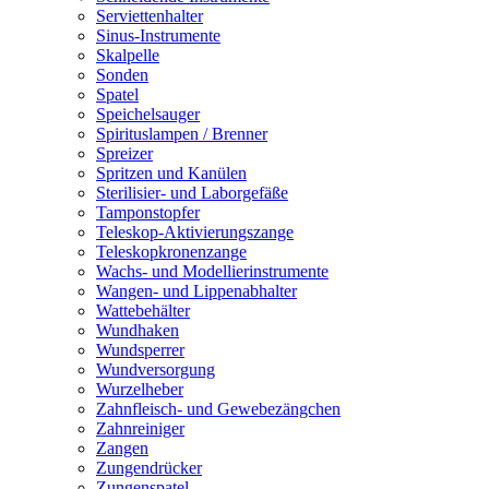
Serviettenhalter
Sinus-Instrumente
Skalpelle
Sonden
Spatel
Speichelsauger
Spirituslampen / Brenner
Spreizer
Spritzen und Kanülen
Sterilisier- und Laborgefäße
Tamponstopfer
Teleskop-Aktivierungszange
Teleskopkronenzange
Wachs- und Modellierinstrumente
Wangen- und Lippenabhalter
Wattebehälter
Wundhaken
Wundsperrer
Wundversorgung
Wurzelheber
Zahnfleisch- und Gewebezängchen
Zahnreiniger
Zangen
Zungendrücker
Zungenspatel