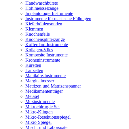
Handwaschbürste
Hohlmeisselzange
Implantologie-Instrumente
Instrumente für plastische Füllungen
Kieferhöhlensonden
Klemmen
Knochenfeile
Knochensplitterzange
Kofferdam-Instrumente
Kollagen-Vlies
Komposite Instrumente
Kroneninstrumente
Küretten
Lanzetten
Maniküre-Instrumente
Marginalmesser
Matrizen und Matrizenspanner
Medikamententräger
Meissel
Meßinstrumente
Mikrochirurgie Set
Mikro-Klingen
Mikro-Resektionsspiegel
Mikro-Spiegel
Misch- und Laborspatel