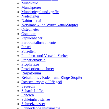
Mundkeile
Mundsperrer
Mundspiegel und -griffe
Nadelhalter
Nahtmaterial
Nervkanal- und Wurzelkanal-Stopfer
Osteometer
Osteotom
Papillenheber
Parodontalinstrumente
Pinsel
Pinzetten
Plomben- und Verschlußheber
Präpariernadeln
Prophylaxe
Provisorienabnehmer
Raspatorium
Retraktions-, Faden- und Ringe-Stopfer
Rostschutzspray / Pflegeöl
Saugrohr
Scharfe Löffel
Scheren
Schleimhautstanze
Schmelzmesser
Schneidende Instrumente