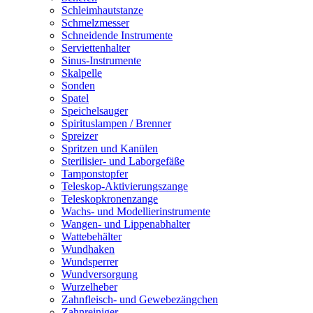
Schleimhautstanze
Schmelzmesser
Schneidende Instrumente
Serviettenhalter
Sinus-Instrumente
Skalpelle
Sonden
Spatel
Speichelsauger
Spirituslampen / Brenner
Spreizer
Spritzen und Kanülen
Sterilisier- und Laborgefäße
Tamponstopfer
Teleskop-Aktivierungszange
Teleskopkronenzange
Wachs- und Modellierinstrumente
Wangen- und Lippenabhalter
Wattebehälter
Wundhaken
Wundsperrer
Wundversorgung
Wurzelheber
Zahnfleisch- und Gewebezängchen
Zahnreiniger