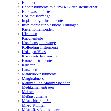
Hammer
Handinstrumente mit PPSU- GRiff, sterilisierbar
Handwaschbürste
Hohlmeisselzange
Implantologie-Instrumente
Instrumente für plastische Füllungen
Kieferhöhlensonden
Klemmen
Knochenfeile
Knochensplitterzange
Kofferdam-Instrumente
Kollagen-Vlies
Komposite Instrumente
Kroneninstrumente
Küretten
Lanzetten
Maniküre-Instrumente
Marginalmesser
Matrizen und Matrizenspanner
Medikamententräger
Meissel
Meßinstrumente
Mikrochirurgie Set
Mikro-Klingen
Mikro-Resektionsspiegel