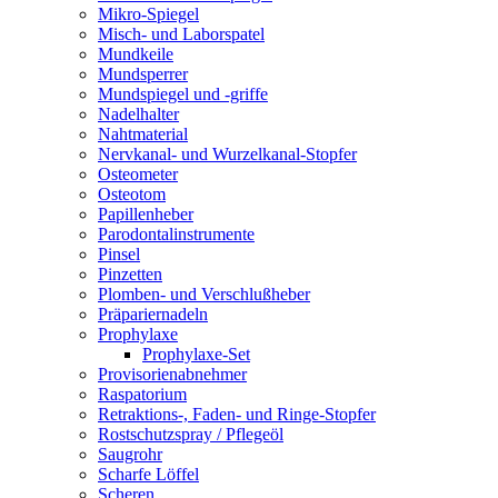
Mikro-Spiegel
Misch- und Laborspatel
Mundkeile
Mundsperrer
Mundspiegel und -griffe
Nadelhalter
Nahtmaterial
Nervkanal- und Wurzelkanal-Stopfer
Osteometer
Osteotom
Papillenheber
Parodontalinstrumente
Pinsel
Pinzetten
Plomben- und Verschlußheber
Präpariernadeln
Prophylaxe
Prophylaxe-Set
Provisorienabnehmer
Raspatorium
Retraktions-, Faden- und Ringe-Stopfer
Rostschutzspray / Pflegeöl
Saugrohr
Scharfe Löffel
Scheren