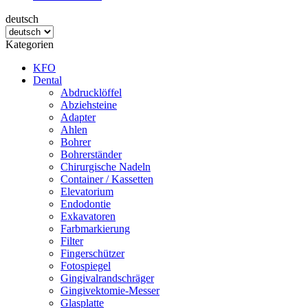
deutsch
Kategorien
KFO
Dental
Abdrucklöffel
Abziehsteine
Adapter
Ahlen
Bohrer
Bohrerständer
Chirurgische Nadeln
Container / Kassetten
Elevatorium
Endodontie
Exkavatoren
Farbmarkierung
Filter
Fingerschützer
Fotospiegel
Gingivalrandschräger
Gingivektomie-Messer
Glasplatte