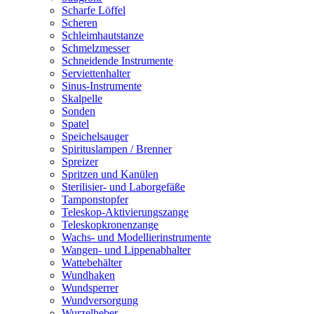
Scharfe Löffel
Scheren
Schleimhautstanze
Schmelzmesser
Schneidende Instrumente
Serviettenhalter
Sinus-Instrumente
Skalpelle
Sonden
Spatel
Speichelsauger
Spirituslampen / Brenner
Spreizer
Spritzen und Kanülen
Sterilisier- und Laborgefäße
Tamponstopfer
Teleskop-Aktivierungszange
Teleskopkronenzange
Wachs- und Modellierinstrumente
Wangen- und Lippenabhalter
Wattebehälter
Wundhaken
Wundsperrer
Wundversorgung
Wurzelheber