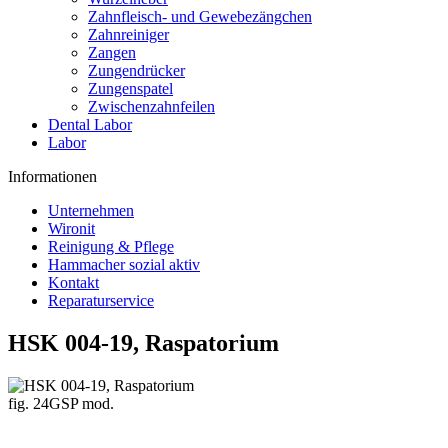
Zahnfleisch- und Gewebezängchen
Zahnreiniger
Zangen
Zungendrücker
Zungenspatel
Zwischenzahnfeilen
Dental Labor
Labor
Informationen
Unternehmen
Wironit
Reinigung & Pflege
Hammacher sozial aktiv
Kontakt
Reparaturservice
HSK 004-19, Raspatorium
fig. 24GSP mod.