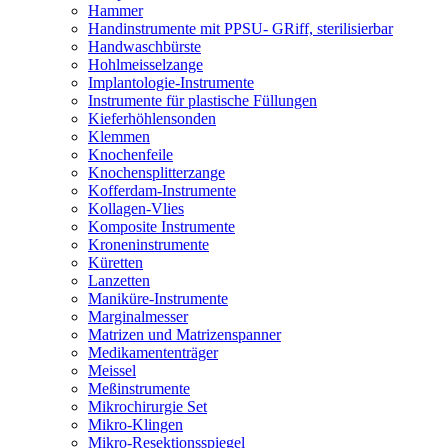
Hammer
Handinstrumente mit PPSU- GRiff, sterilisierbar
Handwaschbürste
Hohlmeisselzange
Implantologie-Instrumente
Instrumente für plastische Füllungen
Kieferhöhlensonden
Klemmen
Knochenfeile
Knochensplitterzange
Kofferdam-Instrumente
Kollagen-Vlies
Komposite Instrumente
Kroneninstrumente
Küretten
Lanzetten
Maniküre-Instrumente
Marginalmesser
Matrizen und Matrizenspanner
Medikamententräger
Meissel
Meßinstrumente
Mikrochirurgie Set
Mikro-Klingen
Mikro-Resektionsspiegel