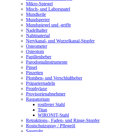
Mikro-Spiegel
Misch- und Laborspatel
Mundkeile
Mundsperrer
Mundspiegel und -griffe
Nadelhalter
Nahtmaterial
Nervkanal- und Wurzelkanal-Stopfer
Osteometer
Osteotom
Papillenheber
Parodontalinstrumente
Pinsel
Pinzetten
Plomben- und Verschlußheber
Präpariernadeln
Prophylaxe
Provisorienabnehmer
Raspatorium
rostfreier Stahl
Titan
WIRONIT-Stahl
Retraktions-, Faden- und Ringe-Stopfer
Rostschutzspray / Pflegeöl
Saugrohr