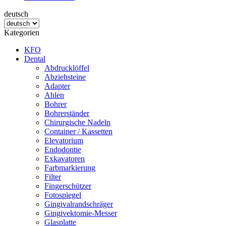
deutsch
Kategorien
KFO
Dental
Abdrucklöffel
Abziehsteine
Adapter
Ahlen
Bohrer
Bohrerständer
Chirurgische Nadeln
Container / Kassetten
Elevatorium
Endodontie
Exkavatoren
Farbmarkierung
Filter
Fingerschützer
Fotospiegel
Gingivalrandschräger
Gingivektomie-Messer
Glasplatte