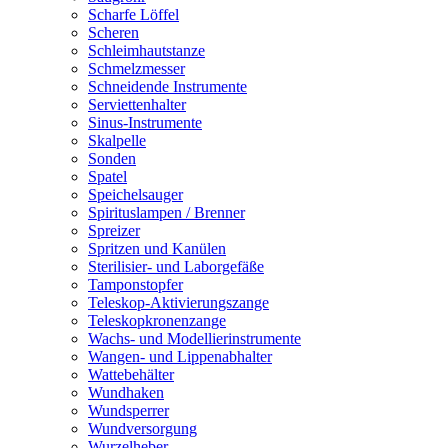
Scharfe Löffel
Scheren
Schleimhautstanze
Schmelzmesser
Schneidende Instrumente
Serviettenhalter
Sinus-Instrumente
Skalpelle
Sonden
Spatel
Speichelsauger
Spirituslampen / Brenner
Spreizer
Spritzen und Kanülen
Sterilisier- und Laborgefäße
Tamponstopfer
Teleskop-Aktivierungszange
Teleskopkronenzange
Wachs- und Modellierinstrumente
Wangen- und Lippenabhalter
Wattebehälter
Wundhaken
Wundsperrer
Wundversorgung
Wurzelheber