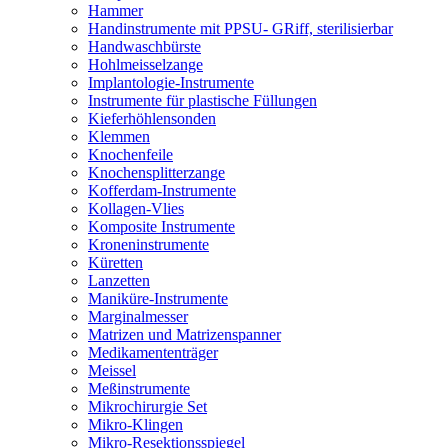
Hammer
Handinstrumente mit PPSU- GRiff, sterilisierbar
Handwaschbürste
Hohlmeisselzange
Implantologie-Instrumente
Instrumente für plastische Füllungen
Kieferhöhlensonden
Klemmen
Knochenfeile
Knochensplitterzange
Kofferdam-Instrumente
Kollagen-Vlies
Komposite Instrumente
Kroneninstrumente
Küretten
Lanzetten
Maniküre-Instrumente
Marginalmesser
Matrizen und Matrizenspanner
Medikamententräger
Meissel
Meßinstrumente
Mikrochirurgie Set
Mikro-Klingen
Mikro-Resektionsspiegel