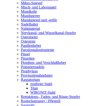
Mikro-Spiegel
Misch- und Laborspatel
Mundkeile
Mundsperrer
Mundspiegel und -griffe
Nadelhalter
Nahtmaterial
Nervkanal- und Wurzelkanal-Stopfer
Osteometer
Osteotom
Papillenheber
Parodontalinstrumente
Pinsel
Pinzetten
Plomben- und Verschlußheber
Präpariernadeln
Prophylaxe
Provisorienabnehmer
Raspatorium
rostfreier Stahl
Titan
WIRONIT-Stahl
Retraktions-, Faden- und Ringe-Stopfer
Rostschutzspray / Pflegeöl
Saugrohr