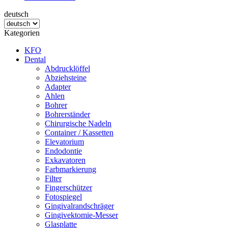
deutsch
Kategorien
KFO
Dental
Abdrucklöffel
Abziehsteine
Adapter
Ahlen
Bohrer
Bohrerständer
Chirurgische Nadeln
Container / Kassetten
Elevatorium
Endodontie
Exkavatoren
Farbmarkierung
Filter
Fingerschützer
Fotospiegel
Gingivalrandschräger
Gingivektomie-Messer
Glasplatte