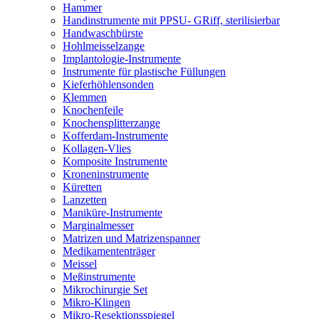
Hammer
Handinstrumente mit PPSU- GRiff, sterilisierbar
Handwaschbürste
Hohlmeisselzange
Implantologie-Instrumente
Instrumente für plastische Füllungen
Kieferhöhlensonden
Klemmen
Knochenfeile
Knochensplitterzange
Kofferdam-Instrumente
Kollagen-Vlies
Komposite Instrumente
Kroneninstrumente
Küretten
Lanzetten
Maniküre-Instrumente
Marginalmesser
Matrizen und Matrizenspanner
Medikamententräger
Meissel
Meßinstrumente
Mikrochirurgie Set
Mikro-Klingen
Mikro-Resektionsspiegel