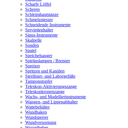
Scharfe Löffel
Scheren
Schleimhautstanze
Schmelzmesser
Schneidende Instrumente
Serviettenhalter
Sinus-Instrumente
Skalpelle
Sonden
Spatel
Speichelsauger
Spirituslampen / Brenner
Spreizer
Spritzen und Kanülen
Sterilisier- und Laborgefäße
Tamponstopfer
Teleskop-Aktivierungszange
Teleskopkronenzange
Wachs- und Modellierinstrumente
Wangen- und Lippenabhalter
Wattebehälter
Wundhaken
Wundsperrer
Wundversorgung
Wurzelheber