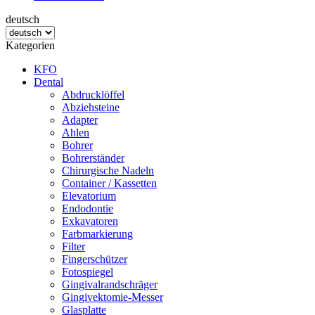
deutsch
Kategorien
KFO
Dental
Abdrucklöffel
Abziehsteine
Adapter
Ahlen
Bohrer
Bohrerständer
Chirurgische Nadeln
Container / Kassetten
Elevatorium
Endodontie
Exkavatoren
Farbmarkierung
Filter
Fingerschützer
Fotospiegel
Gingivalrandschräger
Gingivektomie-Messer
Glasplatte