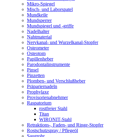
Mikro-Spiegel
Misch- und Laborspatel
Mundkeile
Mundsperrer
Mundspiegel und -griffe
Nadelhalter
Nahtmaterial
Nervkanal- und Wurzelkanal-Stopfer
Osteometer
Osteotom
Papillenheber
Parodontalinstrumente
Pinsel
Pinzetten
Plomben- und Verschlußheber
Präpariernadeln
Prophylaxe
Provisorienabnehmer
Raspatorium
rostfreier Stahl
Titan
WIRONIT-Stahl
Retraktions-, Faden- und Ringe-Stopfer
Rostschutzspray / Pflegeöl
Saugrohr