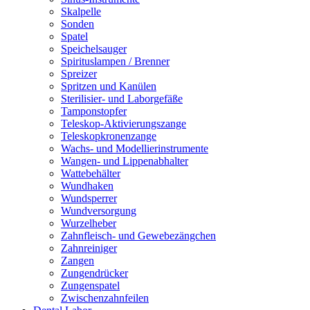
Skalpelle
Sonden
Spatel
Speichelsauger
Spirituslampen / Brenner
Spreizer
Spritzen und Kanülen
Sterilisier- und Laborgefäße
Tamponstopfer
Teleskop-Aktivierungszange
Teleskopkronenzange
Wachs- und Modellierinstrumente
Wangen- und Lippenabhalter
Wattebehälter
Wundhaken
Wundsperrer
Wundversorgung
Wurzelheber
Zahnfleisch- und Gewebezängchen
Zahnreiniger
Zangen
Zungendrücker
Zungenspatel
Zwischenzahnfeilen