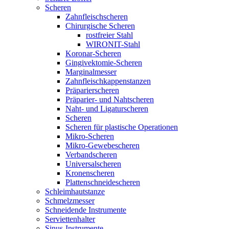
Scheren
Zahnfleischscheren
Chirurgische Scheren
rostfreier Stahl
WIRONIT-Stahl
Koronar-Scheren
Gingivektomie-Scheren
Marginalmesser
Zahnfleischkappenstanzen
Präparierscheren
Präparier- und Nahtscheren
Naht- und Ligaturscheren
Scheren
Scheren für plastische Operationen
Mikro-Scheren
Mikro-Gewebescheren
Verbandscheren
Universalscheren
Kronenscheren
Plattenschneidescheren
Schleimhautstanze
Schmelzmesser
Schneidende Instrumente
Serviettenhalter
Sinus-Instrumente